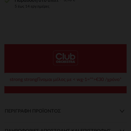
Παράδοση στο σπίτι
5 έως 14 εργ.ημέρες
strong strongΓίνομαι μέλος με < wg-1="">€30 /χρόνο*
ΠΕΡΙΓΡΑΦΉ ΠΡΟΪΌΝΤΟΣ
ΠΛΗΡΟΦΟΡΊΕΣ ΑΠΟΣΤΟΛΉΣ ΚΑΙ ΕΠΙΣΤΡΟΦΉΣ