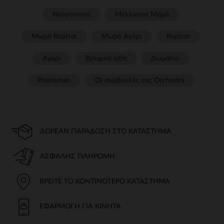
Νεογέννητο
Μέλλουσα Μαμά
Μωρό Κορίτσι
Μωρό Αγόρι
Κορίτσι
Αγόρι
Βρεφικα ειδη
Δωμάτιο
Prémaman
Οι συμβουλές της Orchestra​
ΔΩΡΕΆΝ ΠΑΡΆΔΟΣΗ ΣΤΟ ΚΑΤΆΣΤΗΜΑ
ΑΣΦΑΛΉΣ ΠΛΗΡΩΜΉ
ΒΡΕΊΤΕ ΤΟ ΚΟΝΤΙΝΌΤΕΡΟ ΚΑΤΆΣΤΗΜΑ
ΕΦΑΡΜΟΓΉ ΓΙΑ ΚΙΝΗΤΆ