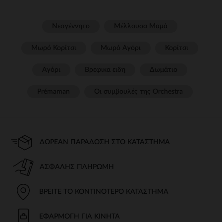
Νεογέννητο
Μέλλουσα Μαμά
Μωρό Κορίτσι
Μωρό Αγόρι
Κορίτσι
Αγόρι
Βρεφικα ειδη
Δωμάτιο
Prémaman
Οι συμβουλές της Orchestra​
ΔΩΡΕΆΝ ΠΑΡΆΔΟΣΗ ΣΤΟ ΚΑΤΆΣΤΗΜΑ
ΑΣΦΑΛΉΣ ΠΛΗΡΩΜΉ
ΒΡΕΊΤΕ ΤΟ ΚΟΝΤΙΝΌΤΕΡΟ ΚΑΤΆΣΤΗΜΑ
ΕΦΑΡΜΟΓΉ ΓΙΑ ΚΙΝΗΤΆ