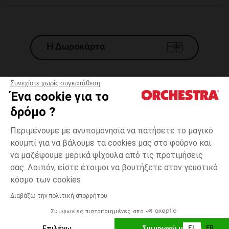
Η Δωροκάρτα
Συνεχίστε χωρίς συγκατάθεση
Ένα cookie για το
Γενικοί 'Οροι Πώλησης
δρόμο ?
Νομικοί Όροι
*Εμπορικες προσφορες
Περιμένουμε με ανυπομονησία να πατήσετε το μαγικό
κουμπί για να βάλουμε τα cookies μας στο φούρνο και
Προσωπικά δεδομένα
να μαζέψουμε μερικά ψίχουλα από τις προτιμήσεις
Διαχείρηση των cookies
σας. Λοιπόν, είστε έτοιμοι να βουτήξετε στον γευστικό
Προσβασιμότητα: μη συμμορφούμενη
Πράσινο
ΜΈΓΕΘΟΣ
Πράσινο
?
κόσμο των cookies
H Orchestra συμμετέχει στον κωδικά δεοντολογίας και στο σύστημα
μεσολάβησης της Γαλλικής Ομοσπονδίας Ηλεκτρονικού Εμπορίου.
Διαβάζω την πολιτική απορρήτου
Δυνατότητα πληρωμής με
Συμφωνίες πιστοποιημένες από
Ελλάδα
Λίστα 
ΕΠΙΛΟΓΗ ΜΕΓΕΘΟΥΣ
Επιλέγω
Συμφωνώ με όλα
EL
FR