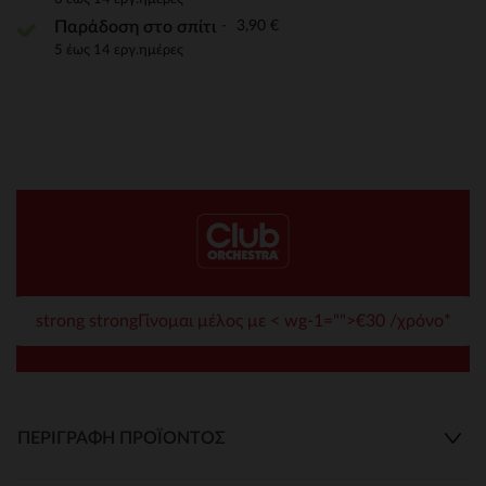
3,90 €
Παράδοση στο σπίτι
5 έως 14 εργ.ημέρες
strong strongΓίνομαι μέλος με < wg-1="">€30 /χρόνο*
ΠΕΡΙΓΡΑΦΉ ΠΡΟΪΌΝΤΟΣ