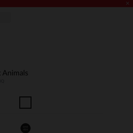
×
t Animals
NQ
one
size