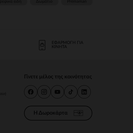
ρεφικα ειδη
Δωμάτιο
Prémaman
ΕΦΑΡΜΟΓΉ ΓΙΑ
ΚΙΝΗΤΆ
Γίνετε μέλος της κοινότητας
κευή
Η Δωροκάρτα