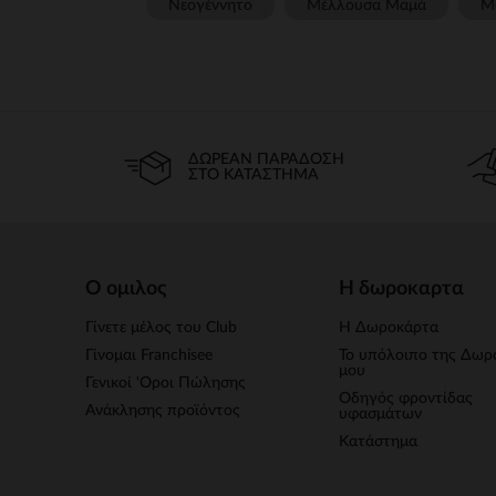
Νεογέννητο
Μέλλουσα Μαμά
Μ
ΔΩΡΕΆΝ ΠΑΡΆΔΟΣΗ
ΣΤΟ ΚΑΤΆΣΤΗΜΑ
Ο ομιλος
Η δωροκαρτα
Γίνετε μέλος του Club
Η Δωροκάρτα
Γίνομαι Franchisee
Το υπόλοιπο της Δωρ
μου
Γενικοί 'Οροι Πώλησης
Οδηγός φροντίδας
Ανάκλησης προϊόντος
υφασμάτων
Κατάστημα