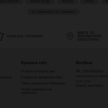
ωρό Κορίτσι
Μωρό Αγόρι
Κορίτσι
Αγόρι
Β
Οι συμβουλές της Orchestra​
ΒΡΕΊΤΕ ΤΟ
ΑΣΦΑΛΉΣ ΠΛΗΡΩΜΉ
ΚΟΝΤΙΝΌΤΕΡΟ
ΚΑΤΆΣΤΗΜΑ
Βρεφικα ειδη
Βοηθεια
Η λίστα γέννησής μου
Tel : 210-5610163
Από Δευτέρα έως Παρασ
οκάρτας
Συμβουλές βρεφανάπτυξης
9.00-17.00
Videos προϊόντων Prémaman
Συχνές ερωτήσεις
Γενική ασφάλεια του
προϊόντος