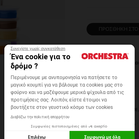
ΠΡΟΣΘΉΚΗ ΣΤΟ
Συνεχίστε χωρίς συγκατάθεση
Ένα cookie για το
ΆΜΕΣΗ ΔΙΑΘ
δρόμο ?
Περιμένουμε με ανυπομονησία να πατήσετε το
μαγικό κουμπί για να βάλουμε τα cookies μας στο
φούρνο και να μαζέψουμε μερικά ψίχουλα από τις
προτιμήσεις σας. Λοιπόν, είστε έτοιμοι να
βουτήξετε στον γευστικό κόσμο των cookies
ΔΙΑΘΈΣΙΜΟΙ ΤΡΌΠΟ
Διαβάζω την πολιτική απορρήτου
ΣΕ ΚΑΤΑΣΤΗΜΑ
Συμφωνίες πιστοποιημένες από
6 έως 14 εργ.ημέρες
Επιλέγω
Συμφωνώ με όλα