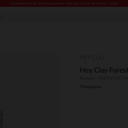
ΠΑΡΆΔΟΣΗ ΚΑΤ' ΟΊΚΟΝ ΔΩΡΕΑΝ ΑΠΌ €60 ΓΙΑ ΤΑ ΜΈΛΗ ΤΟΥ CLUB*
HEY CLAY
Hey Clay Fores
Κωδικός : PJQYE2-CCC-U
Πολύχρωμο