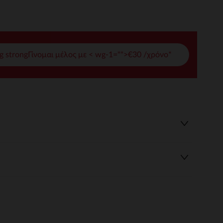
γές σας
ι να διαχειριστείτε τις ρυθμίσεις απορρήτου, εξασφαλίζοντας 
g strongΓίνομαι μέλος με < wg-1="">€30 /χρόνο*