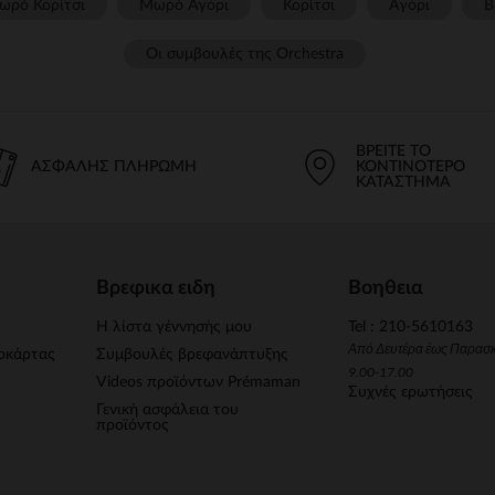
ωρό Κορίτσι
Μωρό Αγόρι
Κορίτσι
Αγόρι
Β
Οι συμβουλές της Orchestra​
ΒΡΕΊΤΕ ΤΟ
ΑΣΦΑΛΉΣ ΠΛΗΡΩΜΉ
ΚΟΝΤΙΝΌΤΕΡΟ
ΚΑΤΆΣΤΗΜΑ
Βρεφικα ειδη
Βοηθεια
Η λίστα γέννησής μου
Tel : 210-5610163
Από Δευτέρα έως Παρασ
οκάρτας
Συμβουλές βρεφανάπτυξης
9.00-17.00
Videos προϊόντων Prémaman
Συχνές ερωτήσεις
Γενική ασφάλεια του
προϊόντος