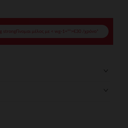
γές σας
ι να διαχειριστείτε τις ρυθμίσεις απορρήτου, εξασφαλίζοντας 
g strongΓίνομαι μέλος με < wg-1="">€30 /χρόνο*