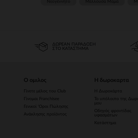
Νεογέννητο
Μέλλουσα Μαμά
Μ
ΔΩΡΕΆΝ ΠΑΡΆΔΟΣΗ
ΣΤΟ ΚΑΤΆΣΤΗΜΑ
Ο ομιλος
Η δωροκαρτα
Γίνετε μέλος του Club
Η Δωροκάρτα
Γίνομαι Franchisee
Το υπόλοιπο της Δωρ
μου
Γενικοί 'Οροι Πώλησης
Οδηγός φροντίδας
Ανάκλησης προϊόντος
υφασμάτων
Κατάστημα