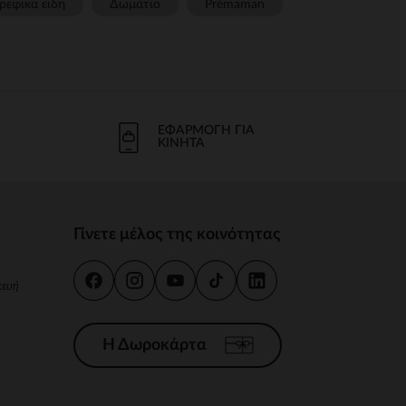
ρεφικα ειδη
Δωμάτιο
Prémaman
ΕΦΑΡΜΟΓΉ ΓΙΑ
ΚΙΝΗΤΆ
Γίνετε μέλος της κοινότητας
κευή
Η Δωροκάρτα