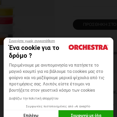
ΠΡΟΣΘΉΚΗ ΣΤΟ
Συνεχίστε χωρίς συγκατάθεση
Ένα cookie για το
ΆΜΕΣΗ ΔΙΑΘ
δρόμο ?
Περιμένουμε με ανυπομονησία να πατήσετε το
μαγικό κουμπί για να βάλουμε τα cookies μας στο
φούρνο και να μαζέψουμε μερικά ψίχουλα από τις
προτιμήσεις σας. Λοιπόν, είστε έτοιμοι να
βουτήξετε στον γευστικό κόσμο των cookies
ΔΙΑΘΈΣΙΜΟΙ ΤΡΌΠΟ
Διαβάζω την πολιτική απορρήτου
ΣΕ ΚΑΤΑΣΤΗΜΑ
Συμφωνίες πιστοποιημένες από
6 έως 14 εργ.ημέρες
Επιλέγω
Συμφωνώ με όλα