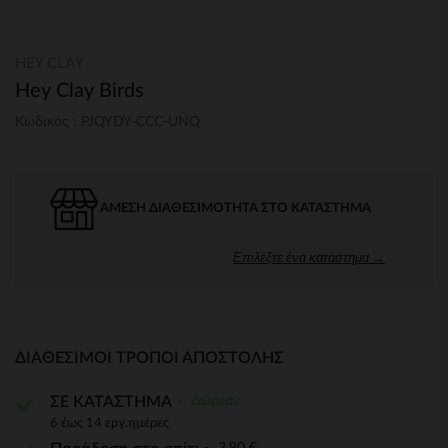
HEY CLAY
Hey Clay Birds
Κωδικός : PJQYDY-CCC-UNQ
ΆΜΕΣΗ ΔΙΑΘΕΣΙΜΌΤΗΤΑ ΣΤΟ ΚΑΤΆΣΤΗΜΑ
Επιλέξτε ένα κατάστημα →
ΔΙΑΘΈΣΙΜΟΙ ΤΡΌΠΟΙ ΑΠΟΣΤΟΛΉΣ
Δωρεάν
ΣΕ ΚΑΤΑΣΤΗΜΑ
6 έως 14 εργ.ημέρες
3,90 €