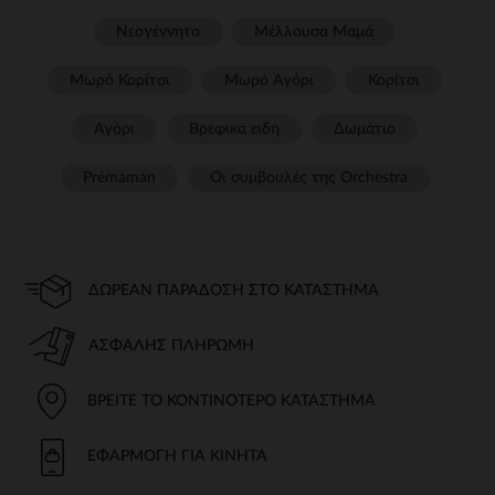
Νεογέννητο
Μέλλουσα Μαμά
Μωρό Κορίτσι
Μωρό Αγόρι
Κορίτσι
Αγόρι
Βρεφικα ειδη
Δωμάτιο
Prémaman
Οι συμβουλές της Orchestra​
ΔΩΡΕΆΝ ΠΑΡΆΔΟΣΗ ΣΤΟ ΚΑΤΆΣΤΗΜΑ
ΑΣΦΑΛΉΣ ΠΛΗΡΩΜΉ
ΒΡΕΊΤΕ ΤΟ ΚΟΝΤΙΝΌΤΕΡΟ ΚΑΤΆΣΤΗΜΑ
ΕΦΑΡΜΟΓΉ ΓΙΑ ΚΙΝΗΤΆ