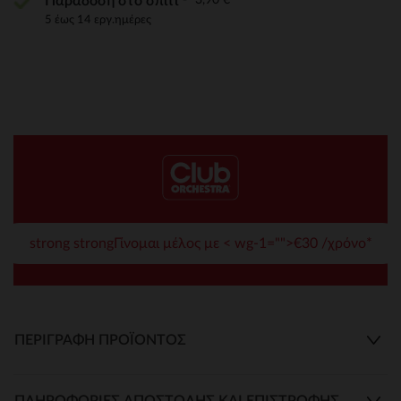
Παράδοση στο σπίτι
5 έως 14 εργ.ημέρες
strong strongΓίνομαι μέλος με < wg-1="">€30 /χρόνο*
ΠΕΡΙΓΡΑΦΉ ΠΡΟΪΌΝΤΟΣ
ΠΛΗΡΟΦΟΡΊΕΣ ΑΠΟΣΤΟΛΉΣ ΚΑΙ ΕΠΙΣΤΡΟΦΉΣ