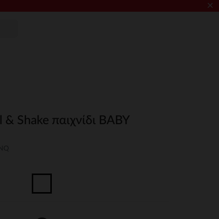
×
ll & Shake παιχνίδι BABY
UNQ