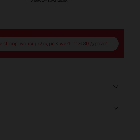
5 έως 14 εργ.ημέρες
γές σας
ι να διαχειριστείτε τις ρυθμίσεις απορρήτου, εξασφαλίζοντας 
g strongΓίνομαι μέλος με < wg-1="">€30 /χρόνο*