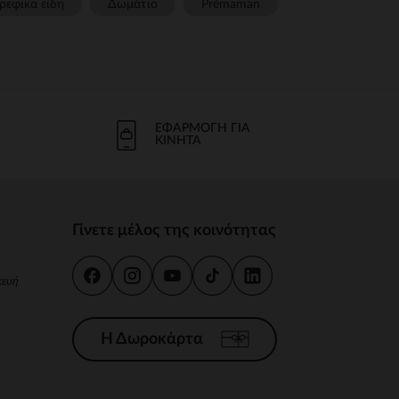
ρεφικα ειδη
Δωμάτιο
Prémaman
ΕΦΑΡΜΟΓΉ ΓΙΑ
ΚΙΝΗΤΆ
Γίνετε μέλος της κοινότητας
κευή
Η Δωροκάρτα