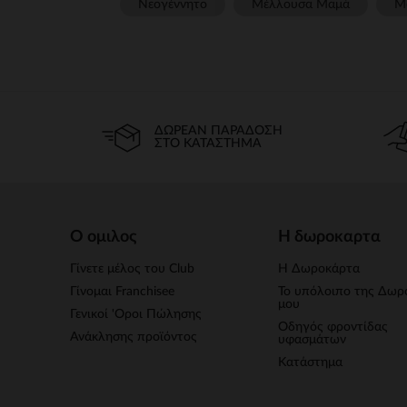
Νεογέννητο
Μέλλουσα Μαμά
Μ
ΔΩΡΕΆΝ ΠΑΡΆΔΟΣΗ
ΣΤΟ ΚΑΤΆΣΤΗΜΑ
Ο ομιλος
Η δωροκαρτα
Γίνετε μέλος του Club
Η Δωροκάρτα
Γίνομαι Franchisee
Το υπόλοιπο της Δωρ
μου
Γενικοί 'Οροι Πώλησης
Οδηγός φροντίδας
Ανάκλησης προϊόντος
υφασμάτων
Κατάστημα