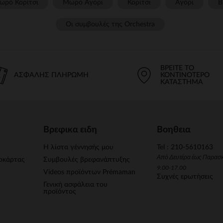
ωρό Κορίτσι
Μωρό Αγόρι
Κορίτσι
Αγόρι
Β
Οι συμβουλές της Orchestra​
ΒΡΕΊΤΕ ΤΟ
ΑΣΦΑΛΉΣ ΠΛΗΡΩΜΉ
ΚΟΝΤΙΝΌΤΕΡΟ
ΚΑΤΆΣΤΗΜΑ
Βρεφικα ειδη
Βοηθεια
Η λίστα γέννησής μου
Tel : 210-5610163
Από Δευτέρα έως Παρασ
οκάρτας
Συμβουλές βρεφανάπτυξης
9.00-17.00
Videos προϊόντων Prémaman
Συχνές ερωτήσεις
Γενική ασφάλεια του
προϊόντος