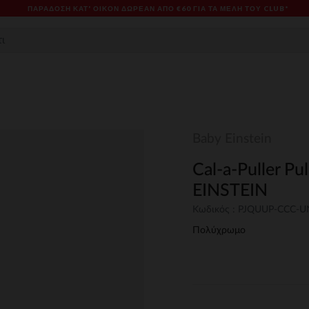
ΠΑΡΆΔΟΣΗ ΚΑΤ' ΟΊΚΟΝ ΔΩΡΕΑΝ ΑΠΌ €60 ΓΙΑ ΤΑ ΜΈΛΗ ΤΟΥ CLUB*
Baby Einstein
Cal-a-Puller Pu
EINSTEIN
Κωδικός : PJQUUP-CCC-
Πολύχρωμο