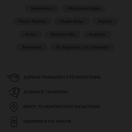
Νεογέννητο
Μέλλουσα Μαμά
Μωρό Κορίτσι
Μωρό Αγόρι
Κορίτσι
Αγόρι
Βρεφικα ειδη
Δωμάτιο
Prémaman
Οι συμβουλές της Orchestra​
ΔΩΡΕΆΝ ΠΑΡΆΔΟΣΗ ΣΤΟ ΚΑΤΆΣΤΗΜΑ
ΑΣΦΑΛΉΣ ΠΛΗΡΩΜΉ
ΒΡΕΊΤΕ ΤΟ ΚΟΝΤΙΝΌΤΕΡΟ ΚΑΤΆΣΤΗΜΑ
ΕΦΑΡΜΟΓΉ ΓΙΑ ΚΙΝΗΤΆ