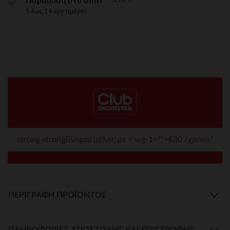
Παράδοση στο σπίτι
5 έως 14 εργ.ημέρες
strong strongΓίνομαι μέλος με < wg-1="">€30 /χρόνο*
ΠΕΡΙΓΡΑΦΉ ΠΡΟΪΌΝΤΟΣ
ΠΛΗΡΟΦΟΡΊΕΣ ΑΠΟΣΤΟΛΉΣ ΚΑΙ ΕΠΙΣΤΡΟΦΉΣ