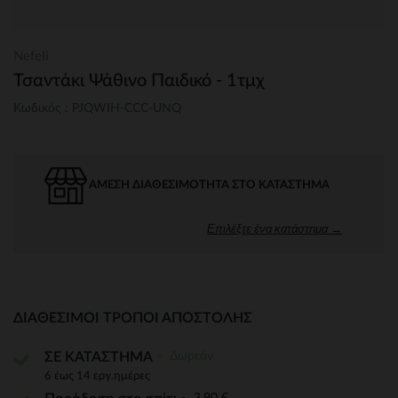
Nefeli
Τσαντάκι Ψάθινο Παιδικό - 1τμχ
Κωδικός : PJQWIH-CCC-UNQ
ΆΜΕΣΗ ΔΙΑΘΕΣΙΜΌΤΗΤΑ ΣΤΟ ΚΑΤΆΣΤΗΜΑ
Επιλέξτε ένα κατάστημα →
ΔΙΑΘΈΣΙΜΟΙ ΤΡΌΠΟΙ ΑΠΟΣΤΟΛΉΣ
Δωρεάν
ΣΕ ΚΑΤΑΣΤΗΜΑ
6 έως 14 εργ.ημέρες
3,90 €