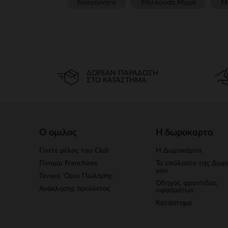
Νεογέννητο
Μέλλουσα Μαμά
Μ
ΔΩΡΕΆΝ ΠΑΡΆΔΟΣΗ
ΣΤΟ ΚΑΤΆΣΤΗΜΑ
Ο ομιλος
Η δωροκαρτα
Γίνετε μέλος του Club
Η Δωροκάρτα
Γίνομαι Franchisee
Το υπόλοιπο της Δωρ
μου
Γενικοί 'Οροι Πώλησης
Οδηγός φροντίδας
Ανάκλησης προϊόντος
υφασμάτων
Κατάστημα