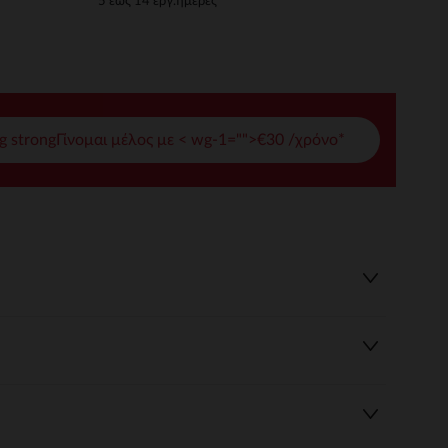
5 έως 14 εργ.ημέρες
γές σας
ι να διαχειριστείτε τις ρυθμίσεις απορρήτου, εξασφαλίζοντας 
g strongΓίνομαι μέλος με < wg-1="">€30 /χρόνο*