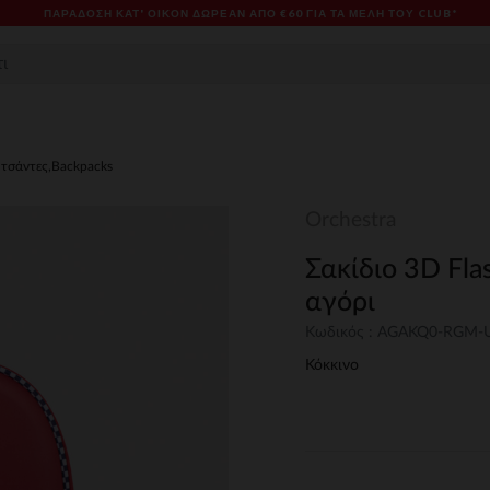
ΠΑΡΆΔΟΣΗ ΚΑΤ' ΟΊΚΟΝ ΔΩΡΕΑΝ ΑΠΌ €60 ΓΙΑ ΤΑ ΜΈΛΗ ΤΟΥ CLUB*
 τσάντες,Backpacks
Orchestra
Σακίδιο 3D Fl
αγόρι
Κωδικός : AGAKQ0-RGM
Κόκκινο