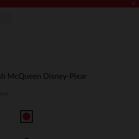
×
ash McQueen Disney-Pixar
-UNQ