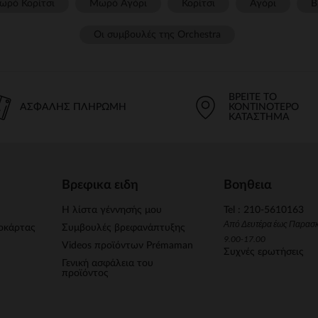
ωρό Κορίτσι
Μωρό Αγόρι
Κορίτσι
Αγόρι
Β
Οι συμβουλές της Orchestra​
ΒΡΕΊΤΕ ΤΟ
ΑΣΦΑΛΉΣ ΠΛΗΡΩΜΉ
ΚΟΝΤΙΝΌΤΕΡΟ
ΚΑΤΆΣΤΗΜΑ
Βρεφικα ειδη
Βοηθεια
Η λίστα γέννησής μου
Tel : 210-5610163
Από Δευτέρα έως Παρασ
οκάρτας
Συμβουλές βρεφανάπτυξης
9.00-17.00
Videos προϊόντων Prémaman
Συχνές ερωτήσεις
Γενική ασφάλεια του
προϊόντος