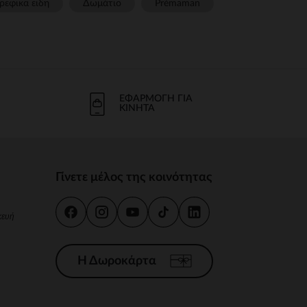
ρεφικα ειδη
Δωμάτιο
Prémaman
ΕΦΑΡΜΟΓΉ ΓΙΑ
ΚΙΝΗΤΆ
Γίνετε μέλος της κοινότητας
κευή
Η Δωροκάρτα