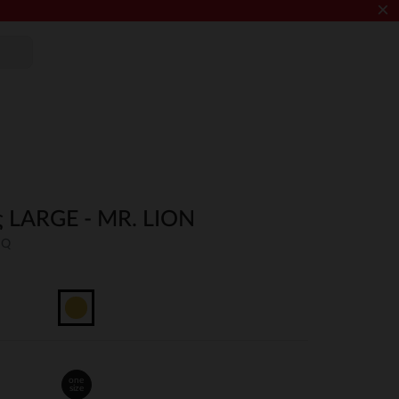
×
ς LARGE - MR. LION
NQ
one
size