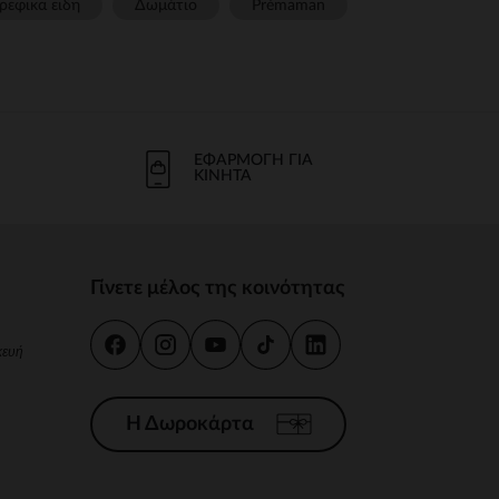
ρεφικα ειδη
Δωμάτιο
Prémaman
ΕΦΑΡΜΟΓΉ ΓΙΑ
ΚΙΝΗΤΆ
Γίνετε μέλος της κοινότητας
κευή
Η Δωροκάρτα