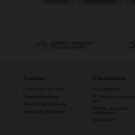
Νεογέννητο
Μέλλουσα Μαμά
Μ
ΔΩΡΕΆΝ ΠΑΡΆΔΟΣΗ
ΣΤΟ ΚΑΤΆΣΤΗΜΑ
Ο ομιλος
Η δωροκαρτα
Γίνετε μέλος του Club
Η Δωροκάρτα
Γίνομαι Franchisee
Το υπόλοιπο της Δωρ
μου
Γενικοί 'Οροι Πώλησης
Οδηγός φροντίδας
Ανάκλησης προϊόντος
υφασμάτων
Κατάστημα