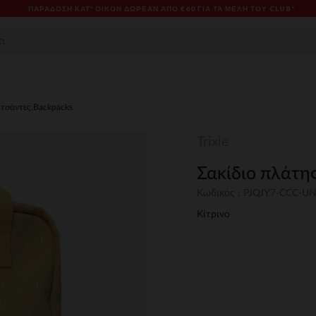
ΠΑΡΆΔΟΣΗ ΚΑΤ' ΟΊΚΟΝ ΔΩΡΕΑΝ ΑΠΌ €60 ΓΙΑ ΤΑ ΜΈΛΗ ΤΟΥ CLUB*
 τσάντες,Backpacks
Trixie
Σακίδιο πλάτη
Κωδικός : PJQJY7-CCC-U
Κίτρινο