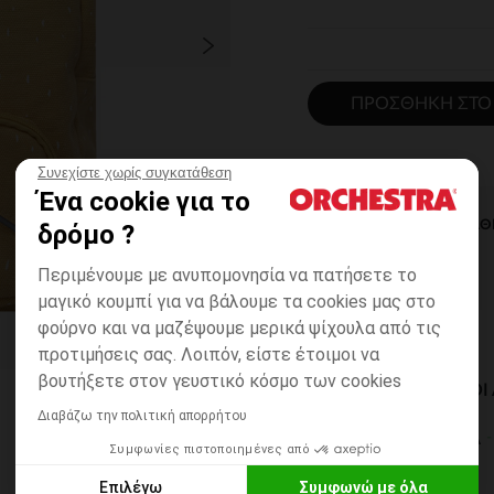
ΠΡΟΣΘΉΚΗ ΣΤΟ
Συνεχίστε χωρίς συγκατάθεση
Ένα cookie για το
ΆΜΕΣΗ ΔΙΑΘ
δρόμο ?
Περιμένουμε με ανυπομονησία να πατήσετε το
μαγικό κουμπί για να βάλουμε τα cookies μας στο
φούρνο και να μαζέψουμε μερικά ψίχουλα από τις
προτιμήσεις σας. Λοιπόν, είστε έτοιμοι να
βουτήξετε στον γευστικό κόσμο των cookies
ΔΙΑΘΈΣΙΜΟΙ ΤΡΌΠΟ
Διαβάζω την πολιτική απορρήτου
ΣΕ ΚΑΤΑΣΤΗΜΑ
Συμφωνίες πιστοποιημένες από
6 έως 14 εργ.ημέρες
Επιλέγω
Συμφωνώ με όλα