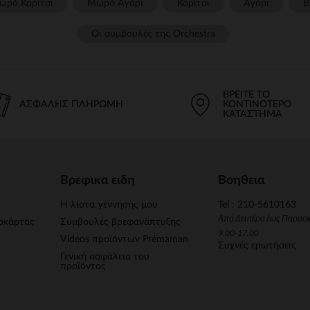
ωρό Κορίτσι
Μωρό Αγόρι
Κορίτσι
Αγόρι
Β
Οι συμβουλές της Orchestra​
ΒΡΕΊΤΕ ΤΟ
ΑΣΦΑΛΉΣ ΠΛΗΡΩΜΉ
ΚΟΝΤΙΝΌΤΕΡΟ
ΚΑΤΆΣΤΗΜΑ
Βρεφικα ειδη
Βοηθεια
Η λίστα γέννησής μου
Tel : 210-5610163
Από Δευτέρα έως Παρασ
οκάρτας
Συμβουλές βρεφανάπτυξης
9.00-17.00
Videos προϊόντων Prémaman
Συχνές ερωτήσεις
Γενική ασφάλεια του
προϊόντος