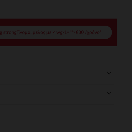
γές σας
ι να διαχειριστείτε τις ρυθμίσεις απορρήτου, εξασφαλίζοντας 
g strongΓίνομαι μέλος με < wg-1="">€30 /χρόνο*