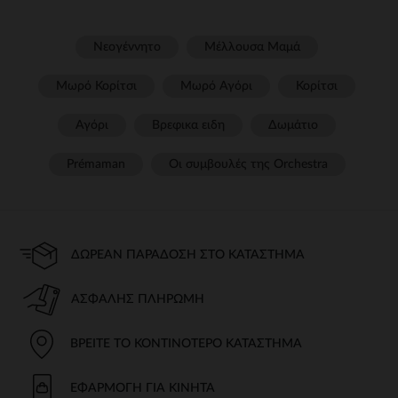
Νεογέννητο
Μέλλουσα Μαμά
Μωρό Κορίτσι
Μωρό Αγόρι
Κορίτσι
Αγόρι
Βρεφικα ειδη
Δωμάτιο
Prémaman
Οι συμβουλές της Orchestra​
ΔΩΡΕΆΝ ΠΑΡΆΔΟΣΗ ΣΤΟ ΚΑΤΆΣΤΗΜΑ
ΑΣΦΑΛΉΣ ΠΛΗΡΩΜΉ
ΒΡΕΊΤΕ ΤΟ ΚΟΝΤΙΝΌΤΕΡΟ ΚΑΤΆΣΤΗΜΑ
ΕΦΑΡΜΟΓΉ ΓΙΑ ΚΙΝΗΤΆ