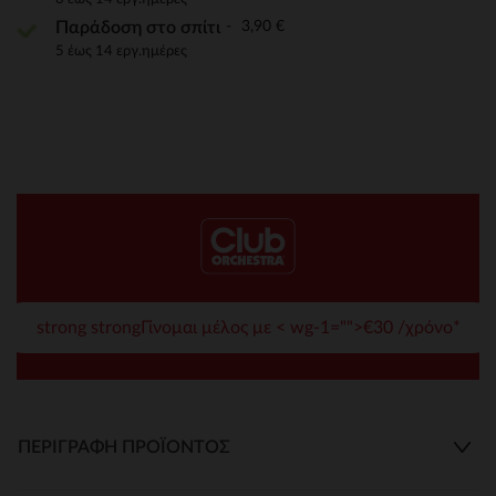
3,90 €
Παράδοση στο σπίτι
5 έως 14 εργ.ημέρες
strong strongΓίνομαι μέλος με < wg-1="">€30 /χρόνο*
ΠΕΡΙΓΡΑΦΉ ΠΡΟΪΌΝΤΟΣ