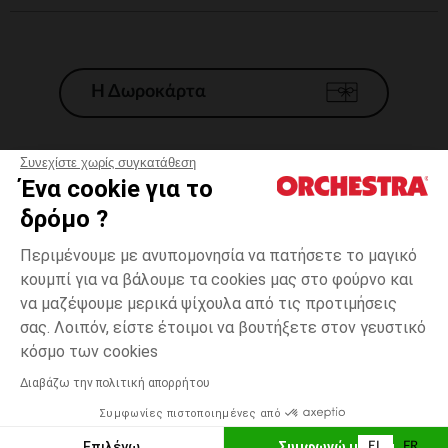
Η Δωροκάρτα
Συνεχίστε χωρίς συγκατάθεση
Ένα cookie για το
Γενικοί 'Οροι Πώλησης
δρόμο ?
Νομικοί Όροι
*Εμπορικες προσφορες
Περιμένουμε με ανυπομονησία να πατήσετε το μαγικό
κουμπί για να βάλουμε τα cookies μας στο φούρνο και
Προσωπικά δεδομένα
να μαζέψουμε μερικά ψίχουλα από τις προτιμήσεις
Διαχείρηση των cookies
σας. Λοιπόν, είστε έτοιμοι να βουτήξετε στον γευστικό
Προσβασιμότητα: μη συμμορφούμενη
one
Βιολετί
Βιολετί
size
κόσμο των cookies
H Orchestra συμμετέχει στον κωδικά δεοντολογίας και στο σύστημα
μεσολάβησης της Γαλλικής Ομοσπονδίας Ηλεκτρονικού Εμπορίου.
Διαβάζω την πολιτική απορρήτου
Δυνατότητα πληρωμής με
Συμφωνίες πιστοποιημένες από
Ελλάδα
Λίστα 
ΠΡΟΣΘΉΚΗ ΣΤΟ ΚΑΛΆΘΙ
Επιλέγω
Συμφωνώ με όλα
EL
FR