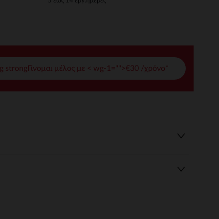
5 έως 14 εργ.ημέρες
γές σας
ι να διαχειριστείτε τις ρυθμίσεις απορρήτου, εξασφαλίζοντας 
g strongΓίνομαι μέλος με < wg-1="">€30 /χρόνο*