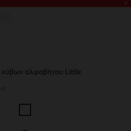
×
 κύβων αλφαβήτου Little
UNQ