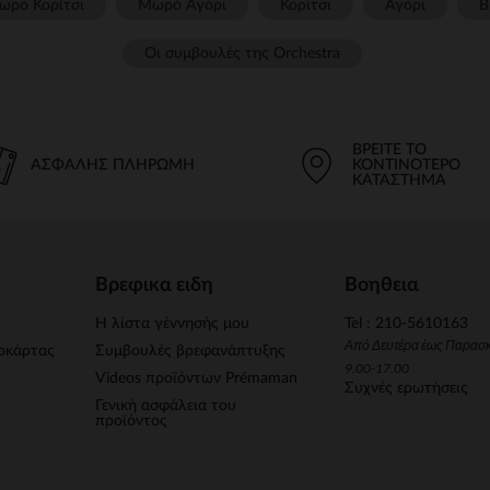
ωρό Κορίτσι
Μωρό Αγόρι
Κορίτσι
Αγόρι
Β
Οι συμβουλές της Orchestra​
ΒΡΕΊΤΕ ΤΟ
ΑΣΦΑΛΉΣ ΠΛΗΡΩΜΉ
ΚΟΝΤΙΝΌΤΕΡΟ
ΚΑΤΆΣΤΗΜΑ
Βρεφικα ειδη
Βοηθεια
Η λίστα γέννησής μου
Tel : 210-5610163
Από Δευτέρα έως Παρασ
οκάρτας
Συμβουλές βρεφανάπτυξης
9.00-17.00
Videos προϊόντων Prémaman
Συχνές ερωτήσεις
Γενική ασφάλεια του
προϊόντος