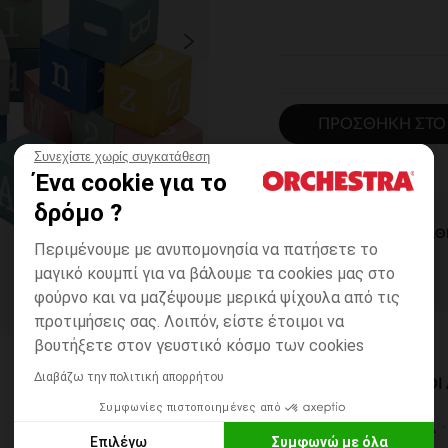
ΠΡΟΣΘΉΚΗ ΣΤΟ
Συνεχίστε χωρίς συγκατάθεση
Ένα cookie για το
δρόμο ?
ΆΜΕΣΗ ΔΙΑΘ
Περιμένουμε με ανυπομονησία να πατήσετε το
μαγικό κουμπί για να βάλουμε τα cookies μας στο
φούρνο και να μαζέψουμε μερικά ψίχουλα από τις
προτιμήσεις σας. Λοιπόν, είστε έτοιμοι να
βουτήξετε στον γευστικό κόσμο των cookies
Διαβάζω την πολιτική απορρήτου
ΔΙΑΘΈΣΙΜΟΙ ΤΡΌΠΟ
Συμφωνίες πιστοποιημένες από
ΣΕ ΚΑΤΑΣΤΗΜΑ
Επιλέγω
Συμφωνώ με όλα