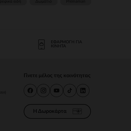
ρεφικα ειδη
Δωμάτιο
Prémaman
ΕΦΑΡΜΟΓΉ ΓΙΑ
ΚΙΝΗΤΆ
Γίνετε μέλος της κοινότητας
κευή
Η Δωροκάρτα