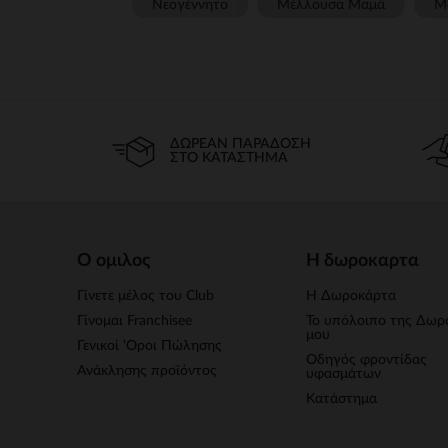
Νεογέννητο
Μέλλουσα Μαμά
Μ
ΔΩΡΕΆΝ ΠΑΡΆΔΟΣΗ
ΣΤΟ ΚΑΤΆΣΤΗΜΑ
Ο ομιλος
Η δωροκαρτα
Γίνετε μέλος του Club
Η Δωροκάρτα
Γίνομαι Franchisee
Το υπόλοιπο της Δωρ
μου
Γενικοί 'Οροι Πώλησης
Οδηγός φροντίδας
Ανάκλησης προϊόντος
υφασμάτων
Κατάστημα