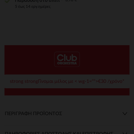
Παράδοση στο σπίτι
5 έως 14 εργ.ημέρες
strong strongΓίνομαι μέλος με < wg-1="">€30 /χρόνο*
ΠΕΡΙΓΡΑΦΉ ΠΡΟΪΌΝΤΟΣ
ΠΛΗΡΟΦΟΡΊΕΣ ΑΠΟΣΤΟΛΉΣ ΚΑΙ ΕΠΙΣΤΡΟΦΉΣ