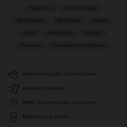
Νεογέννητο
Μέλλουσα Μαμά
Μωρό Κορίτσι
Μωρό Αγόρι
Κορίτσι
Αγόρι
Βρεφικα ειδη
Δωμάτιο
Prémaman
Οι συμβουλές της Orchestra​
ΔΩΡΕΆΝ ΠΑΡΆΔΟΣΗ ΣΤΟ ΚΑΤΆΣΤΗΜΑ
ΑΣΦΑΛΉΣ ΠΛΗΡΩΜΉ
ΒΡΕΊΤΕ ΤΟ ΚΟΝΤΙΝΌΤΕΡΟ ΚΑΤΆΣΤΗΜΑ
ΕΦΑΡΜΟΓΉ ΓΙΑ ΚΙΝΗΤΆ