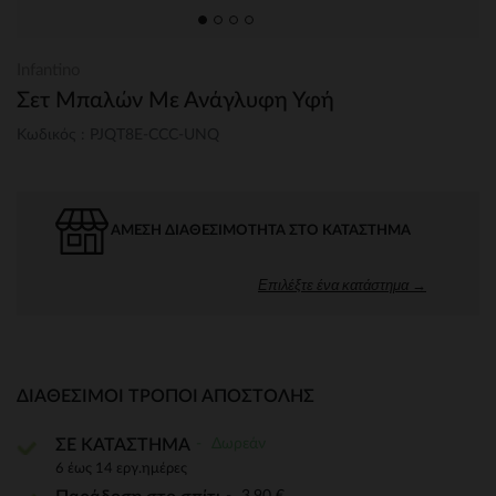
Infantino
Σετ Μπαλών Με Ανάγλυφη Υφή
Κωδικός : PJQT8E-CCC-UNQ
ΆΜΕΣΗ ΔΙΑΘΕΣΙΜΌΤΗΤΑ ΣΤΟ ΚΑΤΆΣΤΗΜΑ
Επιλέξτε ένα κατάστημα →
ΔΙΑΘΈΣΙΜΟΙ ΤΡΌΠΟΙ ΑΠΟΣΤΟΛΉΣ
Δωρεάν
ΣΕ ΚΑΤΑΣΤΗΜΑ
6 έως 14 εργ.ημέρες
3,90 €