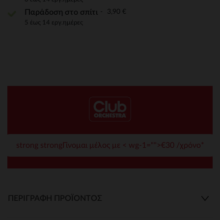
3,90 €
Παράδοση στο σπίτι
5 έως 14 εργ.ημέρες
strong strongΓίνομαι μέλος με < wg-1="">€30 /χρόνο*
ΠΕΡΙΓΡΑΦΉ ΠΡΟΪΌΝΤΟΣ