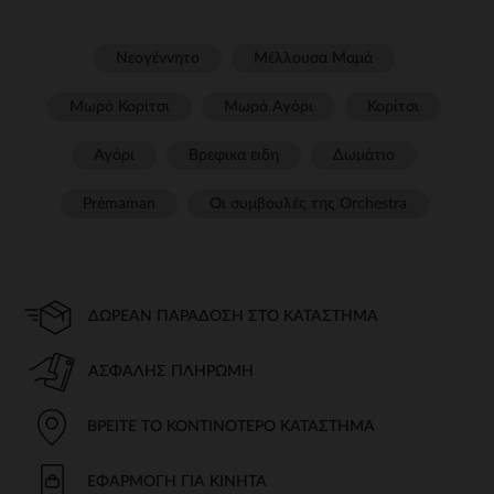
Νεογέννητο
Μέλλουσα Μαμά
Μωρό Κορίτσι
Μωρό Αγόρι
Κορίτσι
Αγόρι
Βρεφικα ειδη
Δωμάτιο
Prémaman
Οι συμβουλές της Orchestra​
ΔΩΡΕΆΝ ΠΑΡΆΔΟΣΗ ΣΤΟ ΚΑΤΆΣΤΗΜΑ
ΑΣΦΑΛΉΣ ΠΛΗΡΩΜΉ
ΒΡΕΊΤΕ ΤΟ ΚΟΝΤΙΝΌΤΕΡΟ ΚΑΤΆΣΤΗΜΑ
ΕΦΑΡΜΟΓΉ ΓΙΑ ΚΙΝΗΤΆ