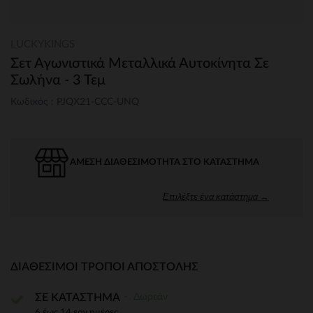
LUCKYKINGS
Σετ Αγωνιστικά Μεταλλικά Αυτοκίνητα Σε
Σωλήνα - 3 Τεμ
Κωδικός : PJQX21-CCC-UNQ
ΆΜΕΣΗ ΔΙΑΘΕΣΙΜΌΤΗΤΑ ΣΤΟ ΚΑΤΆΣΤΗΜΑ
Επιλέξτε ένα κατάστημα →
ΔΙΑΘΈΣΙΜΟΙ ΤΡΌΠΟΙ ΑΠΟΣΤΟΛΉΣ
Δωρεάν
ΣΕ ΚΑΤΑΣΤΗΜΑ
6 έως 14 εργ.ημέρες