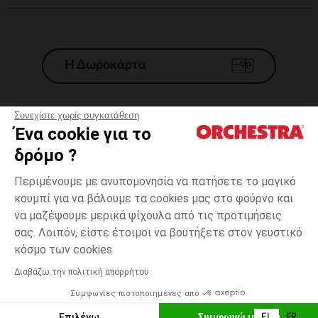
Η Δωροκάρτα
Συνεχίστε χωρίς συγκατάθεση
Ένα cookie για το
Γενικοί 'Οροι Πώλησης
δρόμο ?
Νομικοί Όροι
*Εμπορικες προσφορες
Περιμένουμε με ανυπομονησία να πατήσετε το μαγικό
κουμπί για να βάλουμε τα cookies μας στο φούρνο και
Προσωπικά δεδομένα
να μαζέψουμε μερικά ψίχουλα από τις προτιμήσεις
Διαχείρηση των cookies
σας. Λοιπόν, είστε έτοιμοι να βουτήξετε στον γευστικό
Προσβασιμότητα: μη συμμορφούμενη
one
Πολύχρωμο
Πολύχρωμο
size
κόσμο των cookies
H Orchestra συμμετέχει στον κωδικά δεοντολογίας και στο σύστημα
μεσολάβησης της Γαλλικής Ομοσπονδίας Ηλεκτρονικού Εμπορίου.
Διαβάζω την πολιτική απορρήτου
Δυνατότητα πληρωμής με
Συμφωνίες πιστοποιημένες από
Ελλάδα
Λίστα 
ΠΡΟΣΘΉΚΗ ΣΤΟ ΚΑΛΆΘΙ
Επιλέγω
Συμφωνώ με όλα
EL
FR