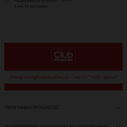
Παράδοση στο σπίτι
5 έως 14 εργ.ημέρες
strong strongΓίνομαι μέλος με < wg-1="">€30 /χρόνο*
ΠΕΡΙΓΡΑΦΉ ΠΡΟΪΌΝΤΟΣ
ΠΛΗΡΟΦΟΡΊΕΣ ΑΠΟΣΤΟΛΉΣ ΚΑΙ ΕΠΙΣΤΡΟΦΉΣ