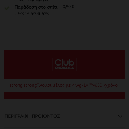
3,90 €
Παράδοση στο σπίτι
5 έως 14 εργ.ημέρες
strong strongΓίνομαι μέλος με < wg-1="">€30 /χρόνο*
ΠΕΡΙΓΡΑΦΉ ΠΡΟΪΌΝΤΟΣ