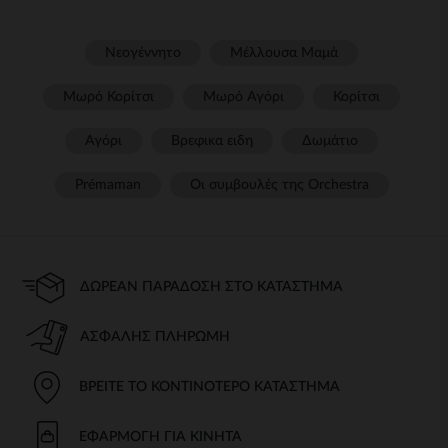
Νεογέννητο
Μέλλουσα Μαμά
Μωρό Κορίτσι
Μωρό Αγόρι
Κορίτσι
Αγόρι
Βρεφικα ειδη
Δωμάτιο
Prémaman
Οι συμβουλές της Orchestra​
ΔΩΡΕΆΝ ΠΑΡΆΔΟΣΗ ΣΤΟ ΚΑΤΆΣΤΗΜΑ
ΑΣΦΑΛΉΣ ΠΛΗΡΩΜΉ
ΒΡΕΊΤΕ ΤΟ ΚΟΝΤΙΝΌΤΕΡΟ ΚΑΤΆΣΤΗΜΑ
ΕΦΑΡΜΟΓΉ ΓΙΑ ΚΙΝΗΤΆ