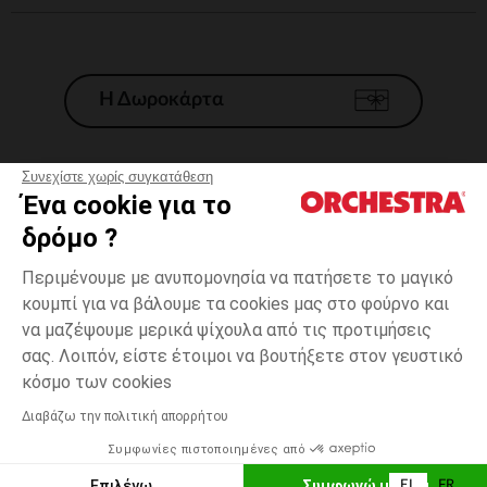
Η Δωροκάρτα
Συνεχίστε χωρίς συγκατάθεση
Ένα cookie για το
Γενικοί 'Οροι Πώλησης
δρόμο ?
Νομικοί Όροι
*Εμπορικες προσφορες
Περιμένουμε με ανυπομονησία να πατήσετε το μαγικό
κουμπί για να βάλουμε τα cookies μας στο φούρνο και
Προσωπικά δεδομένα
να μαζέψουμε μερικά ψίχουλα από τις προτιμήσεις
Διαχείρηση των cookies
σας. Λοιπόν, είστε έτοιμοι να βουτήξετε στον γευστικό
Προσβασιμότητα: μη συμμορφούμενη
one
Πολύχρωμο
Πολύχρωμο
size
κόσμο των cookies
H Orchestra συμμετέχει στον κωδικά δεοντολογίας και στο σύστημα
μεσολάβησης της Γαλλικής Ομοσπονδίας Ηλεκτρονικού Εμπορίου.
Διαβάζω την πολιτική απορρήτου
Δυνατότητα πληρωμής με
Συμφωνίες πιστοποιημένες από
Ελλάδα
Λίστα 
ΠΡΟΣΘΉΚΗ ΣΤΟ ΚΑΛΆΘΙ
Επιλέγω
Συμφωνώ με όλα
EL
FR