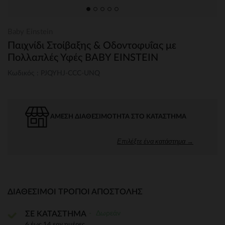
Baby Einstein
Παιχνίδι Στοίβαξης & Οδοντοφυΐας με
Πολλαπλές Υφές BABY EINSTEIN
Κωδικός : PJQYHJ-CCC-UNQ
ΆΜΕΣΗ ΔΙΑΘΕΣΙΜΌΤΗΤΑ ΣΤΟ ΚΑΤΆΣΤΗΜΑ
Επιλέξτε ένα κατάστημα →
ΔΙΑΘΈΣΙΜΟΙ ΤΡΌΠΟΙ ΑΠΟΣΤΟΛΉΣ
Δωρεάν
ΣΕ ΚΑΤΑΣΤΗΜΑ
6 έως 14 εργ.ημέρες