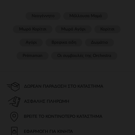
Νεογέννητο
Μέλλουσα Μαμά
Μωρό Κορίτσι
Μωρό Αγόρι
Κορίτσι
Αγόρι
Βρεφικα ειδη
Δωμάτιο
Prémaman
Οι συμβουλές της Orchestra​
ΔΩΡΕΆΝ ΠΑΡΆΔΟΣΗ ΣΤΟ ΚΑΤΆΣΤΗΜΑ
ΑΣΦΑΛΉΣ ΠΛΗΡΩΜΉ
ΒΡΕΊΤΕ ΤΟ ΚΟΝΤΙΝΌΤΕΡΟ ΚΑΤΆΣΤΗΜΑ
ΕΦΑΡΜΟΓΉ ΓΙΑ ΚΙΝΗΤΆ