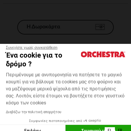
Η Δωροκάρτα
Συνεχίστε χωρίς συγκατάθεση
Ένα cookie για το
Γενικοί 'Οροι Πώλησης
δρόμο ?
Νομικοί Όροι
*Εμπορικες προσφορες
Περιμένουμε με ανυπομονησία να πατήσετε το μαγικό
κουμπί για να βάλουμε τα cookies μας στο φούρνο και
Προσωπικά δεδομένα
να μαζέψουμε μερικά ψίχουλα από τις προτιμήσεις
Διαχείρηση των cookies
σας. Λοιπόν, είστε έτοιμοι να βουτήξετε στον γευστικό
Προσβασιμότητα: μη συμμορφούμενη
one
Πολύχρωμο
Πολύχρωμο
size
κόσμο των cookies
H Orchestra συμμετέχει στον κωδικά δεοντολογίας και στο σύστημα
μεσολάβησης της Γαλλικής Ομοσπονδίας Ηλεκτρονικού Εμπορίου.
Διαβάζω την πολιτική απορρήτου
Δυνατότητα πληρωμής με
Συμφωνίες πιστοποιημένες από
Ελλάδα
Λίστα 
ΠΡΟΣΘΉΚΗ ΣΤΟ ΚΑΛΆΘΙ
Επιλέγω
Συμφωνώ με όλα
EL
FR