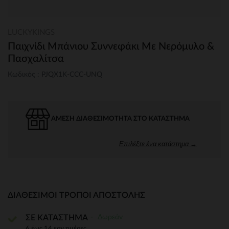
LUCKYKINGS
Παιχνίδι Μπάνιου Συννεφάκι Με Νερόμυλο &
Πασχαλίτσα
Κωδικός : PJQX1K-CCC-UNQ
ΆΜΕΣΗ ΔΙΑΘΕΣΙΜΌΤΗΤΑ ΣΤΟ ΚΑΤΆΣΤΗΜΑ
Επιλέξτε ένα κατάστημα →
ΔΙΑΘΈΣΙΜΟΙ ΤΡΌΠΟΙ ΑΠΟΣΤΟΛΉΣ
Δωρεάν
ΣΕ ΚΑΤΑΣΤΗΜΑ
6 έως 14 εργ.ημέρες