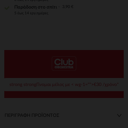
3,90 €
Παράδοση στο σπίτι
5 έως 14 εργ.ημέρες
strong strongΓίνομαι μέλος με < wg-1="">€30 /χρόνο*
ΠΕΡΙΓΡΑΦΉ ΠΡΟΪΌΝΤΟΣ