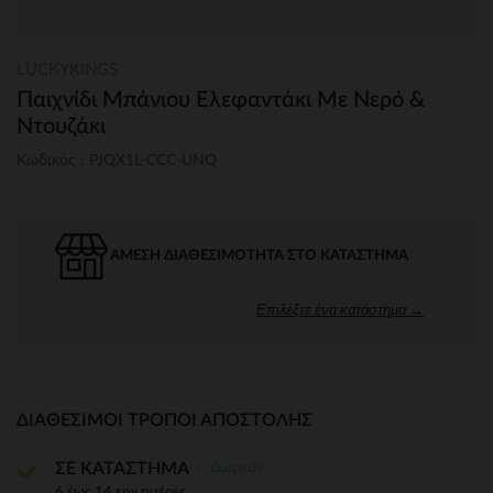
LUCKYKINGS
Παιχνίδι Μπάνιου Ελεφαντάκι Με Νερό &
Ντουζάκι
Κωδικός : PJQX1L-CCC-UNQ
ΆΜΕΣΗ ΔΙΑΘΕΣΙΜΌΤΗΤΑ ΣΤΟ ΚΑΤΆΣΤΗΜΑ
Επιλέξτε ένα κατάστημα →
ΔΙΑΘΈΣΙΜΟΙ ΤΡΌΠΟΙ ΑΠΟΣΤΟΛΉΣ
Δωρεάν
ΣΕ ΚΑΤΑΣΤΗΜΑ
6 έως 14 εργ.ημέρες