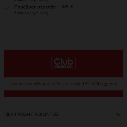
3,90 €
Παράδοση στο σπίτι
5 έως 14 εργ.ημέρες
strong strongΓίνομαι μέλος με < wg-1="">€30 /χρόνο*
ΠΕΡΙΓΡΑΦΉ ΠΡΟΪΌΝΤΟΣ