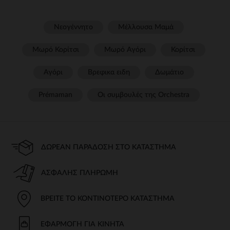
Νεογέννητο
Μέλλουσα Μαμά
Μωρό Κορίτσι
Μωρό Αγόρι
Κορίτσι
Αγόρι
Βρεφικα ειδη
Δωμάτιο
Prémaman
Οι συμβουλές της Orchestra​
ΔΩΡΕΆΝ ΠΑΡΆΔΟΣΗ ΣΤΟ ΚΑΤΆΣΤΗΜΑ
ΑΣΦΑΛΉΣ ΠΛΗΡΩΜΉ
ΒΡΕΊΤΕ ΤΟ ΚΟΝΤΙΝΌΤΕΡΟ ΚΑΤΆΣΤΗΜΑ
ΕΦΑΡΜΟΓΉ ΓΙΑ ΚΙΝΗΤΆ