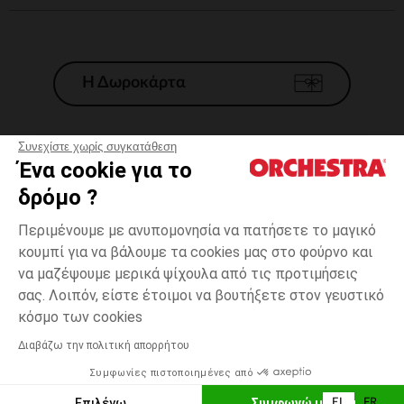
Η Δωροκάρτα
Συνεχίστε χωρίς συγκατάθεση
Ένα cookie για το
Γενικοί 'Οροι Πώλησης
δρόμο ?
Νομικοί Όροι
*Εμπορικες προσφορες
Περιμένουμε με ανυπομονησία να πατήσετε το μαγικό
κουμπί για να βάλουμε τα cookies μας στο φούρνο και
Προσωπικά δεδομένα
να μαζέψουμε μερικά ψίχουλα από τις προτιμήσεις
Διαχείρηση των cookies
σας. Λοιπόν, είστε έτοιμοι να βουτήξετε στον γευστικό
Προσβασιμότητα: μη συμμορφούμενη
one
Πολύχρωμο
Πολύχρωμο
size
κόσμο των cookies
H Orchestra συμμετέχει στον κωδικά δεοντολογίας και στο σύστημα
μεσολάβησης της Γαλλικής Ομοσπονδίας Ηλεκτρονικού Εμπορίου.
Διαβάζω την πολιτική απορρήτου
Δυνατότητα πληρωμής με
Συμφωνίες πιστοποιημένες από
Ελλάδα
Λίστα 
ΠΡΟΣΘΉΚΗ ΣΤΟ ΚΑΛΆΘΙ
Επιλέγω
Συμφωνώ με όλα
EL
FR