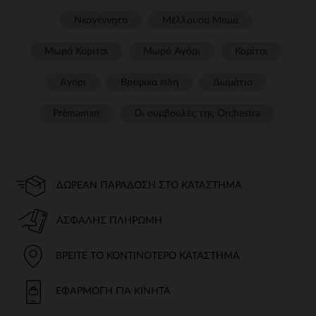
Νεογέννητο
Μέλλουσα Μαμά
Μωρό Κορίτσι
Μωρό Αγόρι
Κορίτσι
Αγόρι
Βρεφικα ειδη
Δωμάτιο
Prémaman
Οι συμβουλές της Orchestra​
ΔΩΡΕΆΝ ΠΑΡΆΔΟΣΗ ΣΤΟ ΚΑΤΆΣΤΗΜΑ
ΑΣΦΑΛΉΣ ΠΛΗΡΩΜΉ
ΒΡΕΊΤΕ ΤΟ ΚΟΝΤΙΝΌΤΕΡΟ ΚΑΤΆΣΤΗΜΑ
ΕΦΑΡΜΟΓΉ ΓΙΑ ΚΙΝΗΤΆ