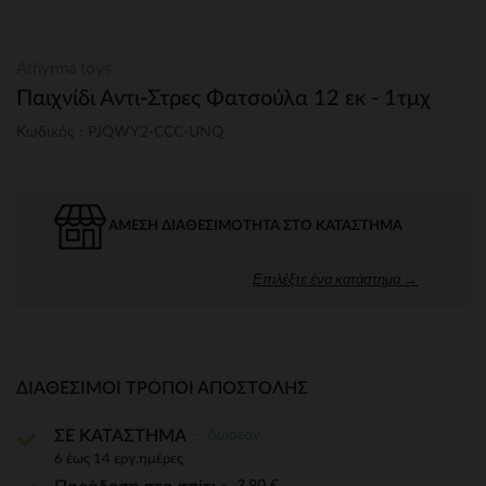
Athyrma toys
Παιχνίδι Αντι-Στρες Φατσούλα 12 εκ - 1τμχ
Κωδικός : PJQWY2-CCC-UNQ
ΆΜΕΣΗ ΔΙΑΘΕΣΙΜΌΤΗΤΑ ΣΤΟ ΚΑΤΆΣΤΗΜΑ
Επιλέξτε ένα κατάστημα →
ΔΙΑΘΈΣΙΜΟΙ ΤΡΌΠΟΙ ΑΠΟΣΤΟΛΉΣ
Δωρεάν
ΣΕ ΚΑΤΑΣΤΗΜΑ
6 έως 14 εργ.ημέρες
3,90 €