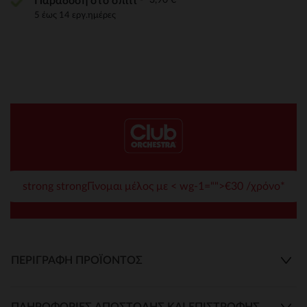
Παράδοση στο σπίτι
5 έως 14 εργ.ημέρες
strong strongΓίνομαι μέλος με < wg-1="">€30 /χρόνο*
ΠΕΡΙΓΡΑΦΉ ΠΡΟΪΌΝΤΟΣ
ΠΛΗΡΟΦΟΡΊΕΣ ΑΠΟΣΤΟΛΉΣ ΚΑΙ ΕΠΙΣΤΡΟΦΉΣ