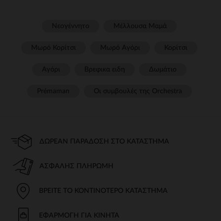
Νεογέννητο
Μέλλουσα Μαμά
Μωρό Κορίτσι
Μωρό Αγόρι
Κορίτσι
Αγόρι
Βρεφικα ειδη
Δωμάτιο
Prémaman
Οι συμβουλές της Orchestra​
ΔΩΡΕΆΝ ΠΑΡΆΔΟΣΗ ΣΤΟ ΚΑΤΆΣΤΗΜΑ
ΑΣΦΑΛΉΣ ΠΛΗΡΩΜΉ
ΒΡΕΊΤΕ ΤΟ ΚΟΝΤΙΝΌΤΕΡΟ ΚΑΤΆΣΤΗΜΑ
ΕΦΑΡΜΟΓΉ ΓΙΑ ΚΙΝΗΤΆ