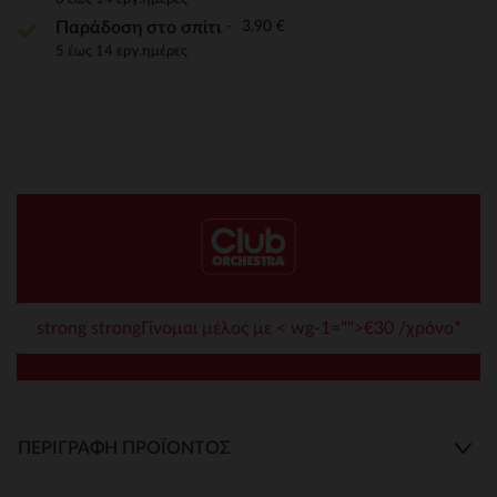
3,90 €
Παράδοση στο σπίτι
5 έως 14 εργ.ημέρες
strong strongΓίνομαι μέλος με < wg-1="">€30 /χρόνο*
ΠΕΡΙΓΡΑΦΉ ΠΡΟΪΌΝΤΟΣ