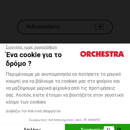
Η Δωροκάρτα
Συνεχίστε χωρίς συγκατάθεση
Ένα cookie για το
Γενικοί 'Οροι Πώλησης
δρόμο ?
Νομικοί Όροι
*Εμπορικες προσφορες
Περιμένουμε με ανυπομονησία να πατήσετε το μαγικό
κουμπί για να βάλουμε τα cookies μας στο φούρνο και
Προσωπικά δεδομένα
να μαζέψουμε μερικά ψίχουλα από τις προτιμήσεις
Διαχείρηση των cookies
σας. Λοιπόν, είστε έτοιμοι να βουτήξετε στον γευστικό
Προσβασιμότητα: μη συμμορφούμενη
one
Πολύχρωμο
Πολύχρωμο
size
κόσμο των cookies
H Orchestra συμμετέχει στον κωδικά δεοντολογίας και στο σύστημα
μεσολάβησης της Γαλλικής Ομοσπονδίας Ηλεκτρονικού Εμπορίου.
Διαβάζω την πολιτική απορρήτου
Δυνατότητα πληρωμής με
Συμφωνίες πιστοποιημένες από
Ελλάδα
Λίστα 
ΠΡΟΣΘΉΚΗ ΣΤΟ ΚΑΛΆΘΙ
Επιλέγω
Συμφωνώ με όλα
EL
FR