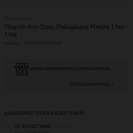
Athyrma toys
Παιχνίδι Αντι-Στρες Πολύχρωμη Μπάλα 15εκ -
1τμχ
Κωδικός : PJQWY5-CCC-UNQ
ΆΜΕΣΗ ΔΙΑΘΕΣΙΜΌΤΗΤΑ ΣΤΟ ΚΑΤΆΣΤΗΜΑ
Επιλέξτε ένα κατάστημα →
ΔΙΑΘΈΣΙΜΟΙ ΤΡΌΠΟΙ ΑΠΟΣΤΟΛΉΣ
Δωρεάν
ΣΕ ΚΑΤΑΣΤΗΜΑ
6 έως 14 εργ.ημέρες