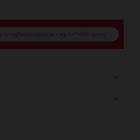
γές σας
ι να διαχειριστείτε τις ρυθμίσεις απορρήτου, εξασφαλίζοντας 
g strongΓίνομαι μέλος με < wg-1="">€30 /χρόνο*