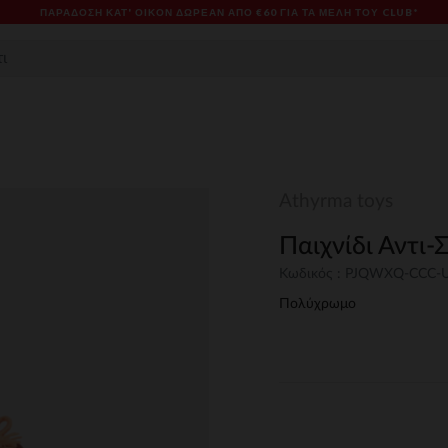
ΠΑΡΆΔΟΣΗ ΚΑΤ' ΟΊΚΟΝ ΔΩΡΕΑΝ ΑΠΌ €60 ΓΙΑ ΤΑ ΜΈΛΗ ΤΟΥ CLUB*
Athyrma toys
Παιχνίδι Αντι-
Κωδικός : PJQWXQ-CCC
Πολύχρωμο