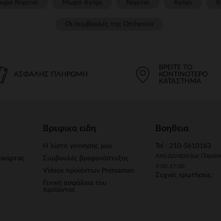
ωρό Κορίτσι
Μωρό Αγόρι
Κορίτσι
Αγόρι
Β
Οι συμβουλές της Orchestra​
ΒΡΕΊΤΕ ΤΟ
ΑΣΦΑΛΉΣ ΠΛΗΡΩΜΉ
ΚΟΝΤΙΝΌΤΕΡΟ
ΚΑΤΆΣΤΗΜΑ
Βρεφικα ειδη
Βοηθεια
Η λίστα γέννησής μου
Tel : 210-5610163
Από Δευτέρα έως Παρασ
οκάρτας
Συμβουλές βρεφανάπτυξης
9.00-17.00
Videos προϊόντων Prémaman
Συχνές ερωτήσεις
Γενική ασφάλεια του
προϊόντος