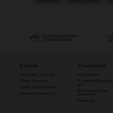
Νεογέννητο
Μέλλουσα Μαμά
Μ
ΔΩΡΕΆΝ ΠΑΡΆΔΟΣΗ
ΣΤΟ ΚΑΤΆΣΤΗΜΑ
Ο ομιλος
Η δωροκαρτα
Γίνετε μέλος του Club
Η Δωροκάρτα
Γίνομαι Franchisee
Το υπόλοιπο της Δωρ
μου
Γενικοί 'Οροι Πώλησης
Οδηγός φροντίδας
Ανάκλησης προϊόντος
υφασμάτων
Κατάστημα