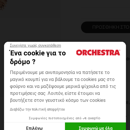
ΠΡΟΣΘΉΚΗ ΣΤΟ
Συνεχίστε χωρίς συγκατάθεση
Ένα cookie για το
ΆΜΕΣΗ ΔΙΑΘ
δρόμο ?
Περιμένουμε με ανυπομονησία να πατήσετε το
μαγικό κουμπί για να βάλουμε τα cookies μας στο
φούρνο και να μαζέψουμε μερικά ψίχουλα από τις
προτιμήσεις σας. Λοιπόν, είστε έτοιμοι να
βουτήξετε στον γευστικό κόσμο των cookies
ΔΙΑΘΈΣΙΜΟΙ ΤΡΌΠΟ
Διαβάζω την πολιτική απορρήτου
ΣΕ ΚΑΤΑΣΤΗΜΑ
Συμφωνίες πιστοποιημένες από
6 έως 14 εργ.ημέρες
Επιλέγω
Συμφωνώ με όλα