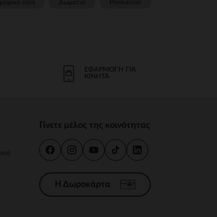
ρεφικα ειδη
Δωμάτιο
Prémaman
ΕΦΑΡΜΟΓΉ ΓΙΑ
ΚΙΝΗΤΆ
Γίνετε μέλος της κοινότητας
κευή
Η Δωροκάρτα