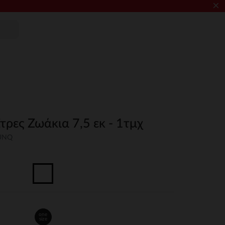
×
Στρες Ζωάκια 7,5 εκ - 1τμχ
-UNQ
one
size