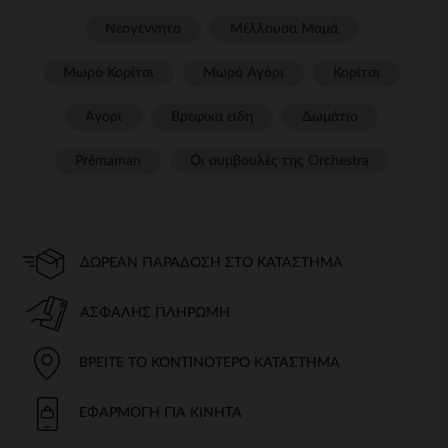
Νεογέννητο
Μέλλουσα Μαμά
Μωρό Κορίτσι
Μωρό Αγόρι
Κορίτσι
Αγόρι
Βρεφικα ειδη
Δωμάτιο
Prémaman
Οι συμβουλές της Orchestra​
ΔΩΡΕΆΝ ΠΑΡΆΔΟΣΗ ΣΤΟ ΚΑΤΆΣΤΗΜΑ
ΑΣΦΑΛΉΣ ΠΛΗΡΩΜΉ
ΒΡΕΊΤΕ ΤΟ ΚΟΝΤΙΝΌΤΕΡΟ ΚΑΤΆΣΤΗΜΑ
ΕΦΑΡΜΟΓΉ ΓΙΑ ΚΙΝΗΤΆ