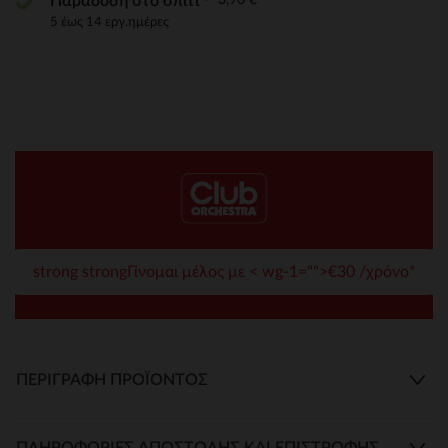
Παράδοση στο σπίτι
5 έως 14 εργ.ημέρες
strong strongΓίνομαι μέλος με < wg-1="">€30 /χρόνο*
ΠΕΡΙΓΡΑΦΉ ΠΡΟΪΌΝΤΟΣ
ΠΛΗΡΟΦΟΡΊΕΣ ΑΠΟΣΤΟΛΉΣ ΚΑΙ ΕΠΙΣΤΡΟΦΉΣ