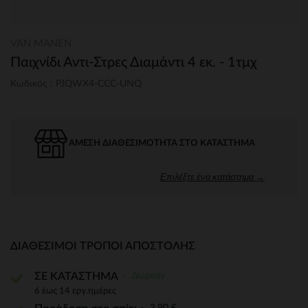
VAN MANEN
Παιχνίδι Αντι-Στρες Διαμάντι 4 εκ. - 1τμχ
Κωδικός : PJQWX4-CCC-UNQ
ΆΜΕΣΗ ΔΙΑΘΕΣΙΜΌΤΗΤΑ ΣΤΟ ΚΑΤΆΣΤΗΜΑ
Επιλέξτε ένα κατάστημα →
ΔΙΑΘΈΣΙΜΟΙ ΤΡΌΠΟΙ ΑΠΟΣΤΟΛΉΣ
Δωρεάν
ΣΕ ΚΑΤΑΣΤΗΜΑ
6 έως 14 εργ.ημέρες
3,90 €