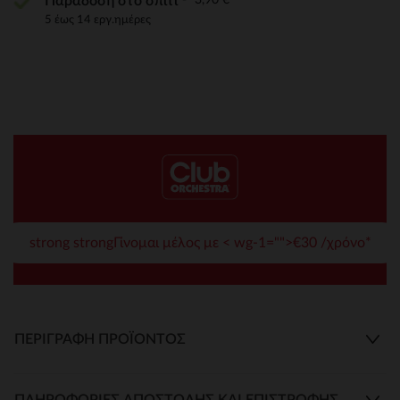
Παράδοση στο σπίτι
5 έως 14 εργ.ημέρες
strong strongΓίνομαι μέλος με < wg-1="">€30 /χρόνο*
ΠΕΡΙΓΡΑΦΉ ΠΡΟΪΌΝΤΟΣ
ΠΛΗΡΟΦΟΡΊΕΣ ΑΠΟΣΤΟΛΉΣ ΚΑΙ ΕΠΙΣΤΡΟΦΉΣ