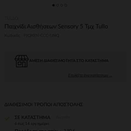
TULLO
Παιχνίδι Αισθήσεων Sensory 5 Τμχ Tullo
Κωδικός : PJQXEN-CCC-UNQ
ΆΜΕΣΗ ΔΙΑΘΕΣΙΜΌΤΗΤΑ ΣΤΟ ΚΑΤΆΣΤΗΜΑ
Επιλέξτε ένα κατάστημα →
ΔΙΑΘΈΣΙΜΟΙ ΤΡΌΠΟΙ ΑΠΟΣΤΟΛΉΣ
Δωρεάν
ΣΕ ΚΑΤΑΣΤΗΜΑ
6 έως 14 εργ.ημέρες
3,90 €