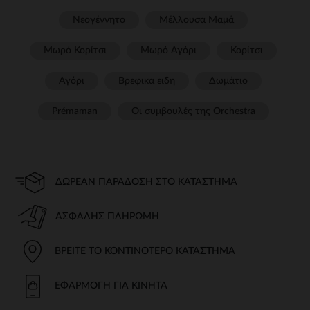
Νεογέννητο
Μέλλουσα Μαμά
Μωρό Κορίτσι
Μωρό Αγόρι
Κορίτσι
Αγόρι
Βρεφικα ειδη
Δωμάτιο
Prémaman
Οι συμβουλές της Orchestra​
ΔΩΡΕΆΝ ΠΑΡΆΔΟΣΗ ΣΤΟ ΚΑΤΆΣΤΗΜΑ
ΑΣΦΑΛΉΣ ΠΛΗΡΩΜΉ
ΒΡΕΊΤΕ ΤΟ ΚΟΝΤΙΝΌΤΕΡΟ ΚΑΤΆΣΤΗΜΑ
ΕΦΑΡΜΟΓΉ ΓΙΑ ΚΙΝΗΤΆ