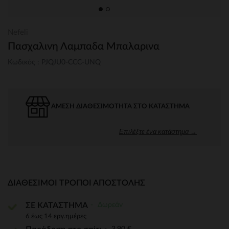
Nefeli
Πασχαλινη Λαμπαδα Μπαλαρινα
Κωδικός : PJQJU0-CCC-UNQ
ΆΜΕΣΗ ΔΙΑΘΕΣΙΜΌΤΗΤΑ ΣΤΟ ΚΑΤΆΣΤΗΜΑ
Επιλέξτε ένα κατάστημα →
ΔΙΑΘΈΣΙΜΟΙ ΤΡΌΠΟΙ ΑΠΟΣΤΟΛΉΣ
Δωρεάν
ΣΕ ΚΑΤΑΣΤΗΜΑ
6 έως 14 εργ.ημέρες
3,90 €