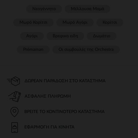
Νεογέννητο
Μέλλουσα Μαμά
Μωρό Κορίτσι
Μωρό Αγόρι
Κορίτσι
Αγόρι
Βρεφικα ειδη
Δωμάτιο
Prémaman
Οι συμβουλές της Orchestra​
ΔΩΡΕΆΝ ΠΑΡΆΔΟΣΗ ΣΤΟ ΚΑΤΆΣΤΗΜΑ
ΑΣΦΑΛΉΣ ΠΛΗΡΩΜΉ
ΒΡΕΊΤΕ ΤΟ ΚΟΝΤΙΝΌΤΕΡΟ ΚΑΤΆΣΤΗΜΑ
ΕΦΑΡΜΟΓΉ ΓΙΑ ΚΙΝΗΤΆ