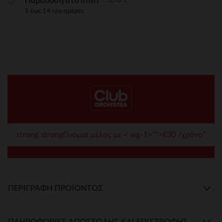
Παράδοση στο σπίτι
5 έως 14 εργ.ημέρες
strong strongΓίνομαι μέλος με < wg-1="">€30 /χρόνο*
ΠΕΡΙΓΡΑΦΉ ΠΡΟΪΌΝΤΟΣ
ΠΛΗΡΟΦΟΡΊΕΣ ΑΠΟΣΤΟΛΉΣ ΚΑΙ ΕΠΙΣΤΡΟΦΉΣ