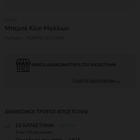
Nefeli
Μπεμπέ Κλιπ Μαλλιών
Κωδικός : PJQWP8-CCC-UNQ
ΆΜΕΣΗ ΔΙΑΘΕΣΙΜΌΤΗΤΑ ΣΤΟ ΚΑΤΆΣΤΗΜΑ
Επιλέξτε ένα κατάστημα →
ΔΙΑΘΈΣΙΜΟΙ ΤΡΌΠΟΙ ΑΠΟΣΤΟΛΉΣ
Δωρεάν
ΣΕ ΚΑΤΑΣΤΗΜΑ
6 έως 14 εργ.ημέρες
3,90 €