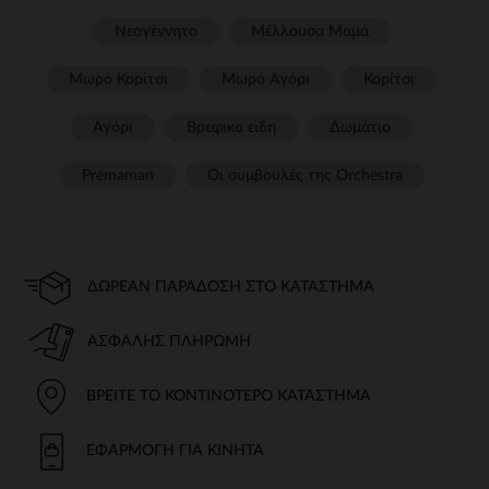
Νεογέννητο
Μέλλουσα Μαμά
Μωρό Κορίτσι
Μωρό Αγόρι
Κορίτσι
Αγόρι
Βρεφικα ειδη
Δωμάτιο
Prémaman
Οι συμβουλές της Orchestra​
ΔΩΡΕΆΝ ΠΑΡΆΔΟΣΗ ΣΤΟ ΚΑΤΆΣΤΗΜΑ
ΑΣΦΑΛΉΣ ΠΛΗΡΩΜΉ
ΒΡΕΊΤΕ ΤΟ ΚΟΝΤΙΝΌΤΕΡΟ ΚΑΤΆΣΤΗΜΑ
ΕΦΑΡΜΟΓΉ ΓΙΑ ΚΙΝΗΤΆ