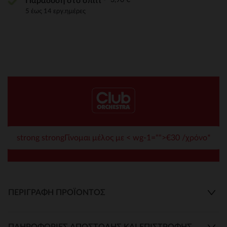
Παράδοση στο σπίτι
5 έως 14 εργ.ημέρες
strong strongΓίνομαι μέλος με < wg-1="">€30 /χρόνο*
ΠΕΡΙΓΡΑΦΉ ΠΡΟΪΌΝΤΟΣ
ΠΛΗΡΟΦΟΡΊΕΣ ΑΠΟΣΤΟΛΉΣ ΚΑΙ ΕΠΙΣΤΡΟΦΉΣ