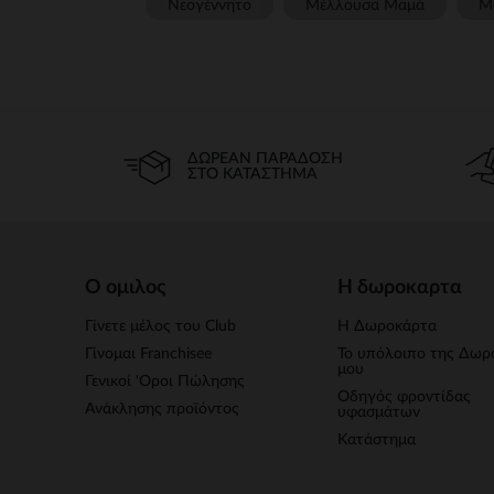
Νεογέννητο
Μέλλουσα Μαμά
Μ
ΔΩΡΕΆΝ ΠΑΡΆΔΟΣΗ
ΣΤΟ ΚΑΤΆΣΤΗΜΑ
Ο ομιλος
Η δωροκαρτα
Γίνετε μέλος του Club
Η Δωροκάρτα
Γίνομαι Franchisee
Το υπόλοιπο της Δωρ
μου
Γενικοί 'Οροι Πώλησης
Οδηγός φροντίδας
Ανάκλησης προϊόντος
υφασμάτων
Κατάστημα