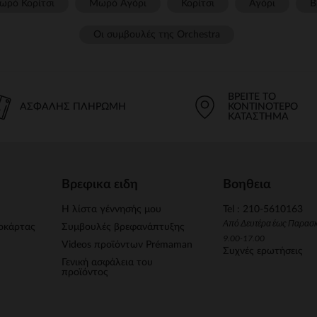
ωρό Κορίτσι
Μωρό Αγόρι
Κορίτσι
Αγόρι
Β
Οι συμβουλές της Orchestra​
ΒΡΕΊΤΕ ΤΟ
ΑΣΦΑΛΉΣ ΠΛΗΡΩΜΉ
ΚΟΝΤΙΝΌΤΕΡΟ
ΚΑΤΆΣΤΗΜΑ
Βρεφικα ειδη
Βοηθεια
Η λίστα γέννησής μου
Tel : 210-5610163
Από Δευτέρα έως Παρασ
οκάρτας
Συμβουλές βρεφανάπτυξης
9.00-17.00
Videos προϊόντων Prémaman
Συχνές ερωτήσεις
Γενική ασφάλεια του
προϊόντος