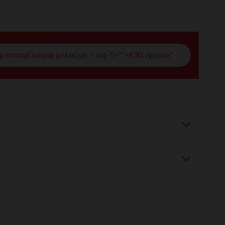
γές σας
ι να διαχειριστείτε τις ρυθμίσεις απορρήτου, εξασφαλίζοντας 
g strongΓίνομαι μέλος με < wg-1="">€30 /χρόνο*