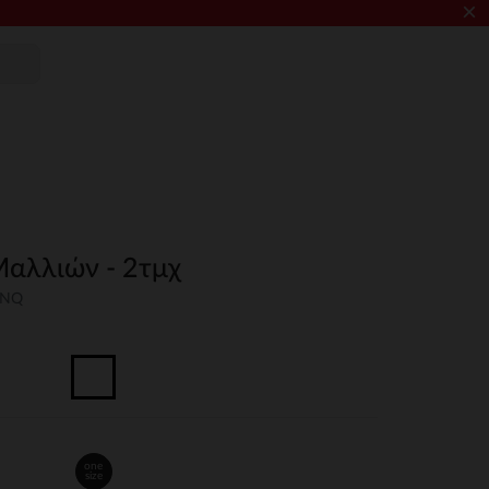
×
αλλιών - 2τμχ
UNQ
one
size