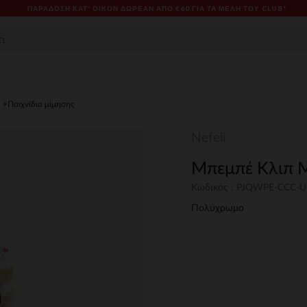
ΠΑΡΆΔΟΣΗ ΚΑΤ' ΟΊΚΟΝ ΔΩΡΕΑΝ ΑΠΌ €60 ΓΙΑ ΤΑ ΜΈΛΗ ΤΟΥ CLUB*
Παιχνίδια μίμησης
Nefeli
Μπεμπέ Κλιπ Μ
Κωδικός : PJQWPE-CCC-
Πολύχρωμο