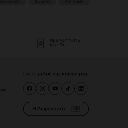
ρεφικα ειδη
Δωμάτιο
Prémaman
ΕΦΑΡΜΟΓΉ ΓΙΑ
ΚΙΝΗΤΆ
Γίνετε μέλος της κοινότητας
κευή
Η Δωροκάρτα