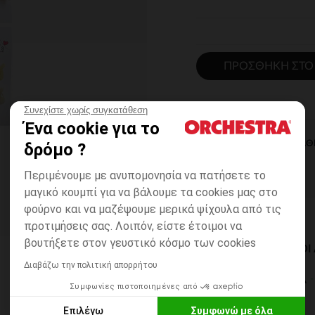
ΠΡΟΣΘΉΚΗ ΣΤΟ
Συνεχίστε χωρίς συγκατάθεση
Ένα cookie για το
ΆΜΕΣΗ ΔΙΑΘ
δρόμο ?
Περιμένουμε με ανυπομονησία να πατήσετε το
μαγικό κουμπί για να βάλουμε τα cookies μας στο
φούρνο και να μαζέψουμε μερικά ψίχουλα από τις
προτιμήσεις σας. Λοιπόν, είστε έτοιμοι να
βουτήξετε στον γευστικό κόσμο των cookies
ΔΙΑΘΈΣΙΜΟΙ ΤΡΌΠΟ
Διαβάζω την πολιτική απορρήτου
ΣΕ ΚΑΤΑΣΤΗΜΑ
Συμφωνίες πιστοποιημένες από
6 έως 14 εργ.ημέρες
Επιλέγω
Συμφωνώ με όλα