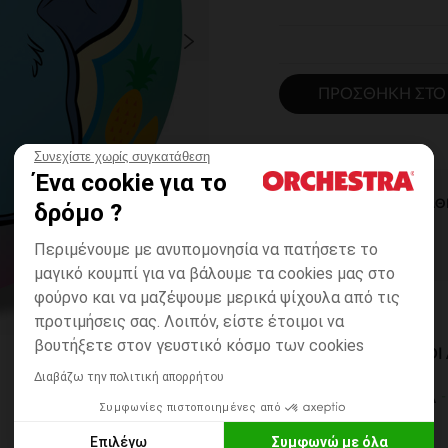
ΠΡΟΣΘΉΚΗ ΣΤΟ
Συνεχίστε χωρίς συγκατάθεση
Ένα cookie για το
ΆΜΕΣΗ ΔΙΑΘ
δρόμο ?
Περιμένουμε με ανυπομονησία να πατήσετε το
μαγικό κουμπί για να βάλουμε τα cookies μας στο
φούρνο και να μαζέψουμε μερικά ψίχουλα από τις
προτιμήσεις σας. Λοιπόν, είστε έτοιμοι να
βουτήξετε στον γευστικό κόσμο των cookies
ΔΙΑΘΈΣΙΜΟΙ ΤΡΌΠΟ
Διαβάζω την πολιτική απορρήτου
ΣΕ ΚΑΤΑΣΤΗΜΑ
Συμφωνίες πιστοποιημένες από
6 έως 14 εργ.ημέρες
Επιλέγω
Συμφωνώ με όλα