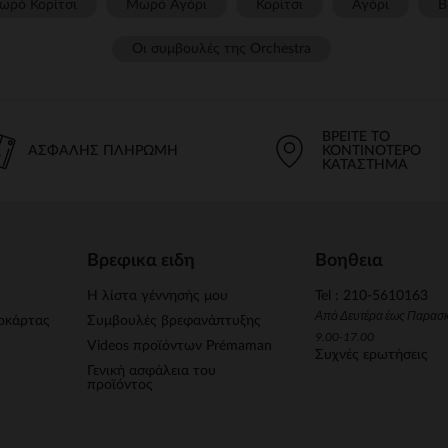
ωρό Κορίτσι
Μωρό Αγόρι
Κορίτσι
Αγόρι
Β
Οι συμβουλές της Orchestra​
ΒΡΕΊΤΕ ΤΟ
ΑΣΦΑΛΉΣ ΠΛΗΡΩΜΉ
ΚΟΝΤΙΝΌΤΕΡΟ
ΚΑΤΆΣΤΗΜΑ
Βρεφικα ειδη
Βοηθεια
Η λίστα γέννησής μου
Tel : 210-5610163
Από Δευτέρα έως Παρασ
οκάρτας
Συμβουλές βρεφανάπτυξης
9.00-17.00
Videos προϊόντων Prémaman
Συχνές ερωτήσεις
Γενική ασφάλεια του
προϊόντος