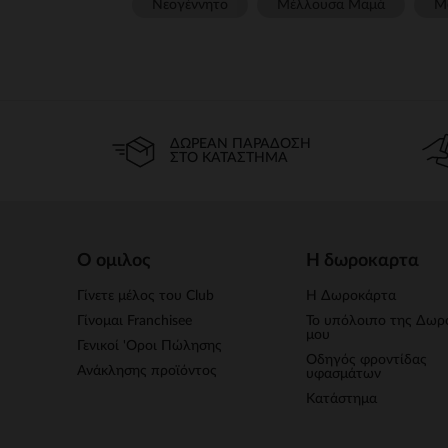
Νεογέννητο
Μέλλουσα Μαμά
Μ
ΔΩΡΕΆΝ ΠΑΡΆΔΟΣΗ
ΣΤΟ ΚΑΤΆΣΤΗΜΑ
Ο ομιλος
Η δωροκαρτα
Γίνετε μέλος του Club
Η Δωροκάρτα
Γίνομαι Franchisee
Το υπόλοιπο της Δωρ
μου
Γενικοί 'Οροι Πώλησης
Οδηγός φροντίδας
Ανάκλησης προϊόντος
υφασμάτων
Κατάστημα