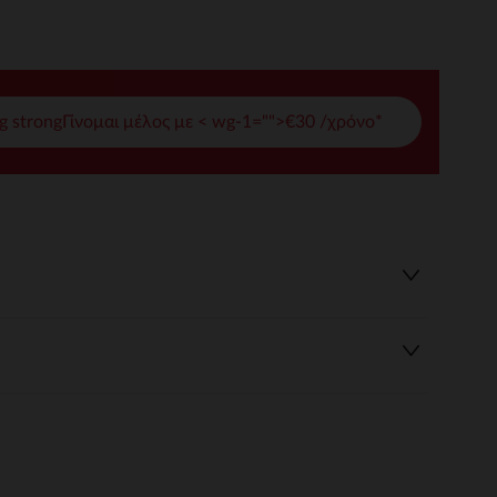
γές σας
ετε και να διαχειρίζεστε τις ρυθμίσεις απορρήτου, διασφαλίζο
g strongΓίνομαι μέλος με < wg-1="">€30 /χρόνο*