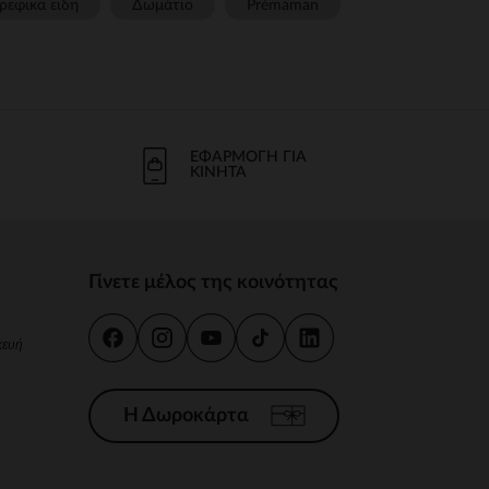
ρεφικα ειδη
Δωμάτιο
Prémaman
ΕΦΑΡΜΟΓΉ ΓΙΑ
ΚΙΝΗΤΆ
Γίνετε μέλος της κοινότητας
κευή
Η Δωροκάρτα