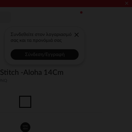
×
Συνδεθείτε στον λογαριασμό
σας και τα προνόμιά σας
Σύνδεση/Εγγραφή
Stitch -Aloha 14Cm
UNQ
one
size