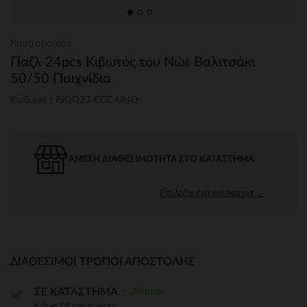
Koutropoulos
Παζλ 24pcs Κιβωτός του Νώε Βαλιτσάκι
50/50 Παιχνίδια
Κωδικός : PJQQ23-CCC-UNQ
ΆΜΕΣΗ ΔΙΑΘΕΣΙΜΌΤΗΤΑ ΣΤΟ ΚΑΤΆΣΤΗΜΑ
Επιλέξτε ένα κατάστημα →
ΔΙΑΘΈΣΙΜΟΙ ΤΡΌΠΟΙ ΑΠΟΣΤΟΛΉΣ
Δωρεάν
ΣΕ ΚΑΤΑΣΤΗΜΑ
6 έως 14 εργ.ημέρες