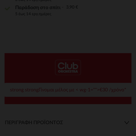
3,90 €
Παράδοση στο σπίτι
5 έως 14 εργ.ημέρες
strong strongΓίνομαι μέλος με < wg-1="">€30 /χρόνο*
ΠΕΡΙΓΡΑΦΉ ΠΡΟΪΌΝΤΟΣ