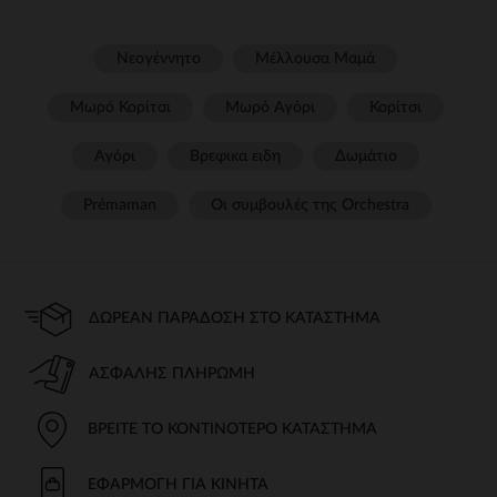
Νεογέννητο
Μέλλουσα Μαμά
Μωρό Κορίτσι
Μωρό Αγόρι
Κορίτσι
Αγόρι
Βρεφικα ειδη
Δωμάτιο
Prémaman
Οι συμβουλές της Orchestra​
ΔΩΡΕΆΝ ΠΑΡΆΔΟΣΗ ΣΤΟ ΚΑΤΆΣΤΗΜΑ
ΑΣΦΑΛΉΣ ΠΛΗΡΩΜΉ
ΒΡΕΊΤΕ ΤΟ ΚΟΝΤΙΝΌΤΕΡΟ ΚΑΤΆΣΤΗΜΑ
ΕΦΑΡΜΟΓΉ ΓΙΑ ΚΙΝΗΤΆ