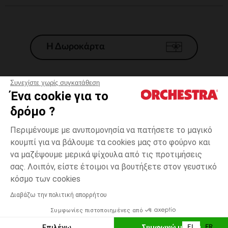
Η Δωροκάρτα
Συνεχίστε χωρίς συγκατάθεση
Ένα cookie για το
Γενικοί 'Οροι Πώλησης
δρόμο ?
Νομικοί Όροι
*Εμπορικες προσφορες
Περιμένουμε με ανυπομονησία να πατήσετε το μαγικό
κουμπί για να βάλουμε τα cookies μας στο φούρνο και
Προσωπικά δεδομένα
να μαζέψουμε μερικά ψίχουλα από τις προτιμήσεις
Διαχείρηση των cookies
σας. Λοιπόν, είστε έτοιμοι να βουτήξετε στον γευστικό
Προσβασιμότητα: μη συμμορφούμενη
one
Πολύχρωμο
Πολύχρωμο
size
κόσμο των cookies
H Orchestra συμμετέχει στον κωδικά δεοντολογίας και στο σύστημα
μεσολάβησης της Γαλλικής Ομοσπονδίας Ηλεκτρονικού Εμπορίου.
Διαβάζω την πολιτική απορρήτου
Δυνατότητα πληρωμής με
Συμφωνίες πιστοποιημένες από
Ελλάδα
Λίστα 
ΠΡΟΣΘΉΚΗ ΣΤΟ ΚΑΛΆΘΙ
Επιλέγω
Συμφωνώ με όλα
EL
FR