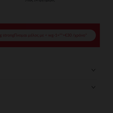
5 έως 14 εργ.ημέρες
γές σας
ι να διαχειριστείτε τις ρυθμίσεις απορρήτου, εξασφαλίζοντας 
g strongΓίνομαι μέλος με < wg-1="">€30 /χρόνο*