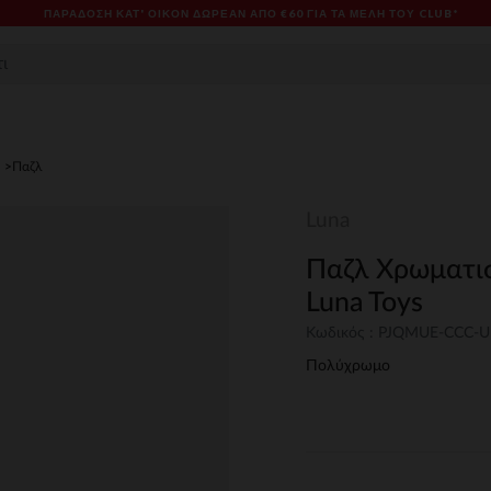
ΠΑΡΆΔΟΣΗ ΚΑΤ' ΟΊΚΟΝ ΔΩΡΕΑΝ ΑΠΌ €60 ΓΙΑ ΤΑ ΜΈΛΗ ΤΟΥ CLUB*
Παζλ
Luna
Παζλ Χρωματισ
Luna Toys
Κωδικός : PJQMUE-CCC-
Πολύχρωμο