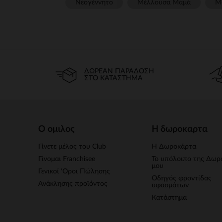
Νεογέννητο
Μέλλουσα Μαμά
Μ
ΔΩΡΕΆΝ ΠΑΡΆΔΟΣΗ
ΣΤΟ ΚΑΤΆΣΤΗΜΑ
Ο ομιλος
Η δωροκαρτα
Γίνετε μέλος του Club
Η Δωροκάρτα
Γίνομαι Franchisee
Το υπόλοιπο της Δωρ
μου
Γενικοί 'Οροι Πώλησης
Οδηγός φροντίδας
Ανάκλησης προϊόντος
υφασμάτων
Κατάστημα