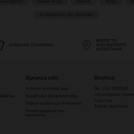
ωρό Κορίτσι
Μωρό Αγόρι
Κορίτσι
Αγόρι
Β
Οι συμβουλές της Orchestra​
ΒΡΕΊΤΕ ΤΟ
ΑΣΦΑΛΉΣ ΠΛΗΡΩΜΉ
ΚΟΝΤΙΝΌΤΕΡΟ
ΚΑΤΆΣΤΗΜΑ
Βρεφικα ειδη
Βοηθεια
Η λίστα γέννησής μου
Tel : 210-5610163
Από Δευτέρα έως Παρασ
οκάρτας
Συμβουλές βρεφανάπτυξης
9.00-17.00
Videos προϊόντων Prémaman
Συχνές ερωτήσεις
Γενική ασφάλεια του
προϊόντος