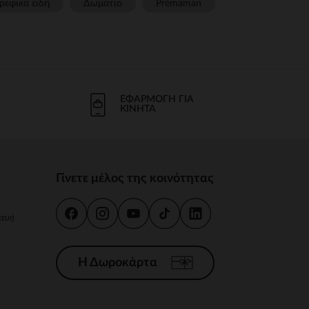
ρεφικα ειδη
Δωμάτιο
Prémaman
ΕΦΑΡΜΟΓΉ ΓΙΑ
ΚΙΝΗΤΆ
Γίνετε μέλος της κοινότητας
κευή
Η Δωροκάρτα