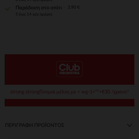
3,90 €
Παράδοση στο σπίτι
5 έως 14 εργ.ημέρες
strong strongΓίνομαι μέλος με < wg-1="">€30 /χρόνο*
ΠΕΡΙΓΡΑΦΉ ΠΡΟΪΌΝΤΟΣ