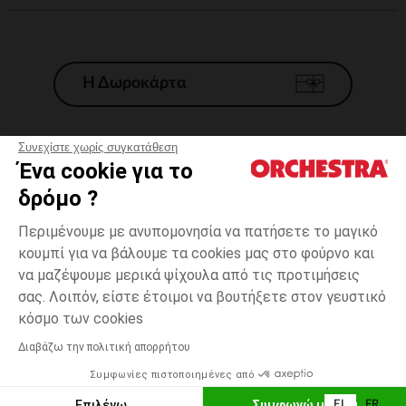
Η Δωροκάρτα
Συνεχίστε χωρίς συγκατάθεση
Ένα cookie για το
Γενικοί 'Οροι Πώλησης
δρόμο ?
Νομικοί Όροι
*Εμπορικες προσφορες
Περιμένουμε με ανυπομονησία να πατήσετε το μαγικό
κουμπί για να βάλουμε τα cookies μας στο φούρνο και
Προσωπικά δεδομένα
να μαζέψουμε μερικά ψίχουλα από τις προτιμήσεις
Διαχείρηση των cookies
σας. Λοιπόν, είστε έτοιμοι να βουτήξετε στον γευστικό
Προσβασιμότητα: μη συμμορφούμενη
one
Πολύχρωμο
Πολύχρωμο
size
κόσμο των cookies
H Orchestra συμμετέχει στον κωδικά δεοντολογίας και στο σύστημα
μεσολάβησης της Γαλλικής Ομοσπονδίας Ηλεκτρονικού Εμπορίου.
Διαβάζω την πολιτική απορρήτου
Δυνατότητα πληρωμής με
Συμφωνίες πιστοποιημένες από
Ελλάδα
Λίστα 
ΠΡΟΣΘΉΚΗ ΣΤΟ ΚΑΛΆΘΙ
Επιλέγω
Συμφωνώ με όλα
EL
FR