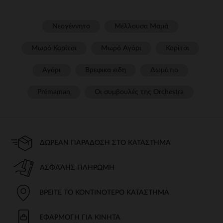
Νεογέννητο
Μέλλουσα Μαμά
Μωρό Κορίτσι
Μωρό Αγόρι
Κορίτσι
Αγόρι
Βρεφικα ειδη
Δωμάτιο
Prémaman
Οι συμβουλές της Orchestra​
ΔΩΡΕΆΝ ΠΑΡΆΔΟΣΗ ΣΤΟ ΚΑΤΆΣΤΗΜΑ
ΑΣΦΑΛΉΣ ΠΛΗΡΩΜΉ
ΒΡΕΊΤΕ ΤΟ ΚΟΝΤΙΝΌΤΕΡΟ ΚΑΤΆΣΤΗΜΑ
ΕΦΑΡΜΟΓΉ ΓΙΑ ΚΙΝΗΤΆ