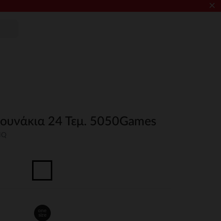
×
ρουνάκια 24 Τεμ. 5050Games
NQ
one
size