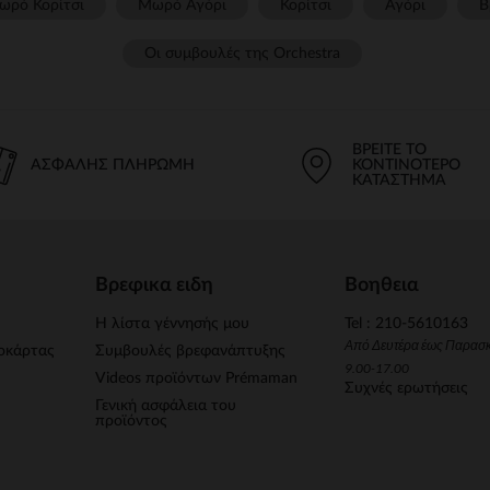
ωρό Κορίτσι
Μωρό Αγόρι
Κορίτσι
Αγόρι
Β
Οι συμβουλές της Orchestra​
ΒΡΕΊΤΕ ΤΟ
ΑΣΦΑΛΉΣ ΠΛΗΡΩΜΉ
ΚΟΝΤΙΝΌΤΕΡΟ
ΚΑΤΆΣΤΗΜΑ
Βρεφικα ειδη
Βοηθεια
Η λίστα γέννησής μου
Tel : 210-5610163
Από Δευτέρα έως Παρασ
οκάρτας
Συμβουλές βρεφανάπτυξης
9.00-17.00
Videos προϊόντων Prémaman
Συχνές ερωτήσεις
Γενική ασφάλεια του
προϊόντος