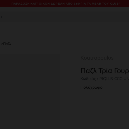
ΠΑΡΆΔΟΣΗ ΚΑΤ' ΟΊΚΟΝ ΔΩΡΕΑΝ ΑΠΌ €60 ΓΙΑ ΤΑ ΜΈΛΗ ΤΟΥ CLUB*
Παζλ
Koutropoulos
Παζλ Τρία Γου
Κωδικός : PJQLLB-CCC-U
Πολύχρωμο