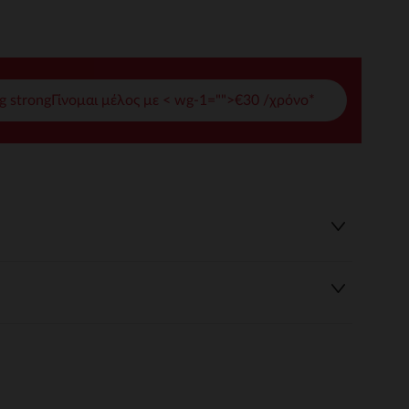
γές σας
ι να διαχειριστείτε τις ρυθμίσεις απορρήτου, εξασφαλίζοντας 
g strongΓίνομαι μέλος με < wg-1="">€30 /χρόνο*