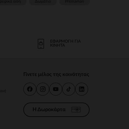
ρεφικα ειδη
Δωμάτιο
Prémaman
ΕΦΑΡΜΟΓΉ ΓΙΑ
ΚΙΝΗΤΆ
Γίνετε μέλος της κοινότητας
κευή
Η Δωροκάρτα