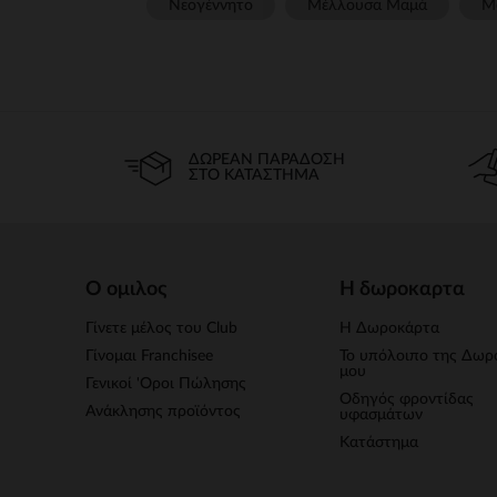
Νεογέννητο
Μέλλουσα Μαμά
Μ
ΔΩΡΕΆΝ ΠΑΡΆΔΟΣΗ
ΣΤΟ ΚΑΤΆΣΤΗΜΑ
Ο ομιλος
Η δωροκαρτα
Γίνετε μέλος του Club
Η Δωροκάρτα
Γίνομαι Franchisee
Το υπόλοιπο της Δωρ
μου
Γενικοί 'Οροι Πώλησης
Οδηγός φροντίδας
Ανάκλησης προϊόντος
υφασμάτων
Κατάστημα