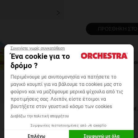
ΠΡΟΣΘΉΚΗ ΣΤΟ
Συνεχίστε χωρίς συγκατάθεση
Ένα cookie για το
ΆΜΕΣΗ ΔΙΑΘ
δρόμο ?
Περιμένουμε με ανυπομονησία να πατήσετε το
μαγικό κουμπί για να βάλουμε τα cookies μας στο
φούρνο και να μαζέψουμε μερικά ψίχουλα από τις
προτιμήσεις σας. Λοιπόν, είστε έτοιμοι να
βουτήξετε στον γευστικό κόσμο των cookies
ΔΙΑΘΈΣΙΜΟΙ ΤΡΌΠΟ
Διαβάζω την πολιτική απορρήτου
ΣΕ ΚΑΤΑΣΤΗΜΑ
Συμφωνίες πιστοποιημένες από
6 έως 14 εργ.ημέρες
Επιλέγω
Συμφωνώ με όλα