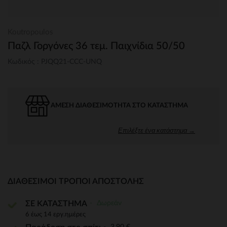
Koutropoulos
Παζλ Γοργόνες 36 τεμ. Παιχνίδια 50/50
Κωδικός : PJQQ21-CCC-UNQ
ΆΜΕΣΗ ΔΙΑΘΕΣΙΜΌΤΗΤΑ ΣΤΟ ΚΑΤΆΣΤΗΜΑ
Επιλέξτε ένα κατάστημα →
ΔΙΑΘΈΣΙΜΟΙ ΤΡΌΠΟΙ ΑΠΟΣΤΟΛΉΣ
Δωρεάν
ΣΕ ΚΑΤΑΣΤΗΜΑ
6 έως 14 εργ.ημέρες
3,90 €