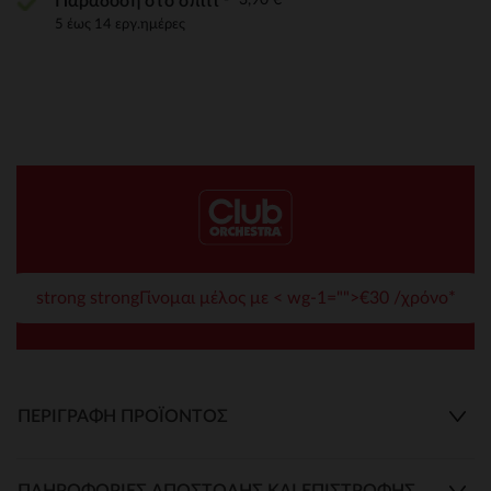
Παράδοση στο σπίτι
5 έως 14 εργ.ημέρες
strong strongΓίνομαι μέλος με < wg-1="">€30 /χρόνο*
ΠΕΡΙΓΡΑΦΉ ΠΡΟΪΌΝΤΟΣ
ΠΛΗΡΟΦΟΡΊΕΣ ΑΠΟΣΤΟΛΉΣ ΚΑΙ ΕΠΙΣΤΡΟΦΉΣ