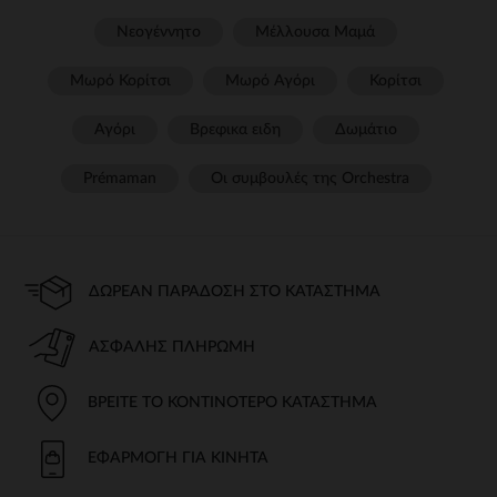
Νεογέννητο
Μέλλουσα Μαμά
Μωρό Κορίτσι
Μωρό Αγόρι
Κορίτσι
Αγόρι
Βρεφικα ειδη
Δωμάτιο
Prémaman
Οι συμβουλές της Orchestra​
ΔΩΡΕΆΝ ΠΑΡΆΔΟΣΗ ΣΤΟ ΚΑΤΆΣΤΗΜΑ
ΑΣΦΑΛΉΣ ΠΛΗΡΩΜΉ
ΒΡΕΊΤΕ ΤΟ ΚΟΝΤΙΝΌΤΕΡΟ ΚΑΤΆΣΤΗΜΑ
ΕΦΑΡΜΟΓΉ ΓΙΑ ΚΙΝΗΤΆ