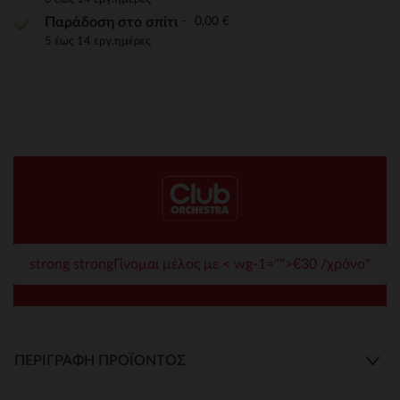
0,00 €
Παράδοση στο σπίτι
5 έως 14 εργ.ημέρες
strong strongΓίνομαι μέλος με < wg-1="">€30 /χρόνο*
ΠΕΡΙΓΡΑΦΉ ΠΡΟΪΌΝΤΟΣ