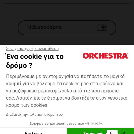
Η Δωροκάρτα
Συνεχίστε χωρίς συγκατάθεση
Ένα cookie για το
Γενικοί 'Οροι Πώλησης
δρόμο ?
Νομικοί Όροι
*Εμπορικες προσφορες
Περιμένουμε με ανυπομονησία να πατήσετε το μαγικό
κουμπί για να βάλουμε τα cookies μας στο φούρνο και
Προσωπικά δεδομένα
να μαζέψουμε μερικά ψίχουλα από τις προτιμήσεις
Διαχείρηση των cookies
σας. Λοιπόν, είστε έτοιμοι να βουτήξετε στον γευστικό
Προσβασιμότητα: μη συμμορφούμενη
one
Bleu
Bleu
size
κόσμο των cookies
H Orchestra συμμετέχει στον κωδικά δεοντολογίας και στο σύστημα
μεσολάβησης της Γαλλικής Ομοσπονδίας Ηλεκτρονικού Εμπορίου.
Διαβάζω την πολιτική απορρήτου
Δυνατότητα πληρωμής με
Συμφωνίες πιστοποιημένες από
Ελλάδα
Λίστα 
ΕΠΙΛΟΓΗ ΜΕΓΕΘΟΥΣ
Επιλέγω
Συμφωνώ με όλα
EL
FR