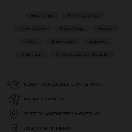
Νεογέννητο
Μέλλουσα Μαμά
Μωρό Κορίτσι
Μωρό Αγόρι
Κορίτσι
Αγόρι
Βρεφικα ειδη
Δωμάτιο
Prémaman
Οι συμβουλές της Orchestra​
ΔΩΡΕΆΝ ΠΑΡΆΔΟΣΗ ΣΤΟ ΚΑΤΆΣΤΗΜΑ
ΑΣΦΑΛΉΣ ΠΛΗΡΩΜΉ
ΒΡΕΊΤΕ ΤΟ ΚΟΝΤΙΝΌΤΕΡΟ ΚΑΤΆΣΤΗΜΑ
ΕΦΑΡΜΟΓΉ ΓΙΑ ΚΙΝΗΤΆ