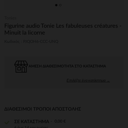
Tonies
Figurine audio Tonie Les fabuleuses créatures -
Minuit la licorne
Κωδικός : PJQOH6-CCC-UNQ
ΆΜΕΣΗ ΔΙΑΘΕΣΙΜΌΤΗΤΑ ΣΤΟ ΚΑΤΆΣΤΗΜΑ
Επιλέξτε ένα κατάστημα →
ΔΙΑΘΈΣΙΜΟΙ ΤΡΌΠΟΙ ΑΠΟΣΤΟΛΉΣ
0,00 €
ΣΕ ΚΑΤΑΣΤΗΜΑ
6 έως 14 εργ.ημέρες