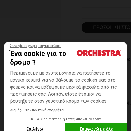
ΠΡΟΣΘΉΚΗ ΣΤΟ
Συνεχίστε χωρίς συγκατάθεση
Ένα cookie για το
ΆΜΕΣΗ ΔΙΑΘ
δρόμο ?
Περιμένουμε με ανυπομονησία να πατήσετε το
μαγικό κουμπί για να βάλουμε τα cookies μας στο
φούρνο και να μαζέψουμε μερικά ψίχουλα από τις
προτιμήσεις σας. Λοιπόν, είστε έτοιμοι να
βουτήξετε στον γευστικό κόσμο των cookies
ΔΙΑΘΈΣΙΜΟΙ ΤΡΌΠΟ
Διαβάζω την πολιτική απορρήτου
ΣΕ ΚΑΤΑΣΤΗΜΑ
Συμφωνίες πιστοποιημένες από
6 έως 14 εργ.ημέρες
Επιλέγω
Συμφωνώ με όλα