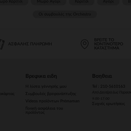
ωρό Κορίτσι
Μωρό Αγόρι
Κορίτσι
Αγόρι
Β
Οι συμβουλές της Orchestra​
ΒΡΕΊΤΕ ΤΟ
ΑΣΦΑΛΉΣ ΠΛΗΡΩΜΉ
ΚΟΝΤΙΝΌΤΕΡΟ
ΚΑΤΆΣΤΗΜΑ
Βρεφικα ειδη
Βοηθεια
Η λίστα γέννησής μου
Tel : 210-5610163
Από Δευτέρα έως Παρασ
οκάρτας
Συμβουλές βρεφανάπτυξης
9.00-17.00
Videos προϊόντων Prémaman
Συχνές ερωτήσεις
Γενική ασφάλεια του
προϊόντος