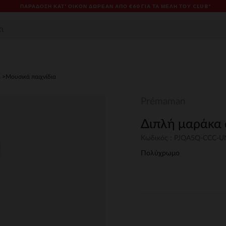
ΠΑΡΆΔΟΣΗ ΚΑΤ' ΟΊΚΟΝ ΔΩΡΕΑΝ ΑΠΌ €60 ΓΙΑ ΤΑ ΜΈΛΗ ΤΟΥ CLUB*
Μουσικά παιχνίδια
Prémaman
Διπλή μαράκα 
Κωδικός : PJQA5Q-CCC-
Πολύχρωμο