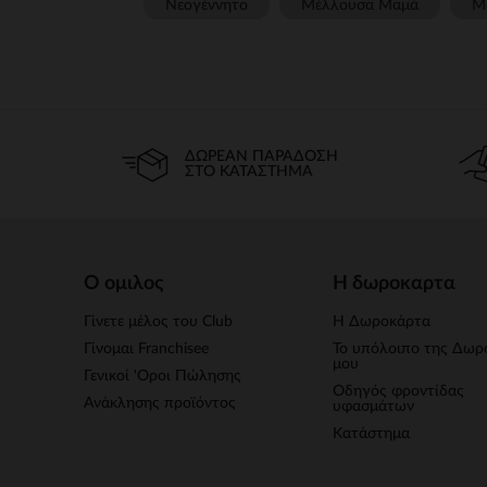
Νεογέννητο
Μέλλουσα Μαμά
Μ
ΔΩΡΕΆΝ ΠΑΡΆΔΟΣΗ
ΣΤΟ ΚΑΤΆΣΤΗΜΑ
Ο ομιλος
Η δωροκαρτα
Γίνετε μέλος του Club
Η Δωροκάρτα
Γίνομαι Franchisee
Το υπόλοιπο της Δωρ
μου
Γενικοί 'Οροι Πώλησης
Οδηγός φροντίδας
Ανάκλησης προϊόντος
υφασμάτων
Κατάστημα