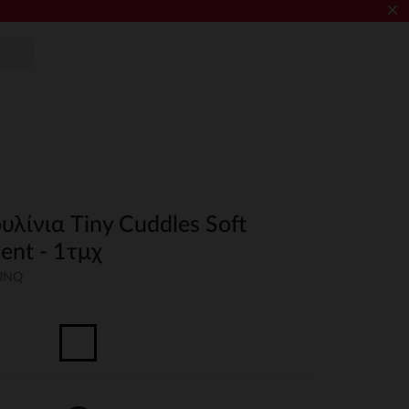
×
λίνια Tiny Cuddles Soft
ent - 1τμχ
-UNQ