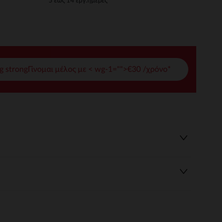
5 έως 14 εργ.ημέρες
γές σας
ι να διαχειριστείτε τις ρυθμίσεις απορρήτου, εξασφαλίζοντας 
g strongΓίνομαι μέλος με < wg-1="">€30 /χρόνο*