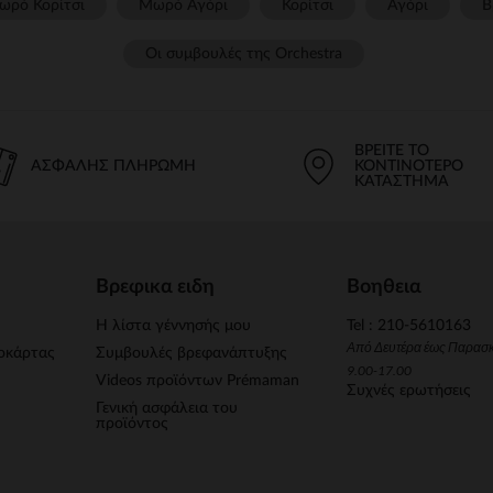
ωρό Κορίτσι
Μωρό Αγόρι
Κορίτσι
Αγόρι
Β
Οι συμβουλές της Orchestra​
ΒΡΕΊΤΕ ΤΟ
ΑΣΦΑΛΉΣ ΠΛΗΡΩΜΉ
ΚΟΝΤΙΝΌΤΕΡΟ
ΚΑΤΆΣΤΗΜΑ
Βρεφικα ειδη
Βοηθεια
Η λίστα γέννησής μου
Tel : 210-5610163
Από Δευτέρα έως Παρασ
οκάρτας
Συμβουλές βρεφανάπτυξης
9.00-17.00
Videos προϊόντων Prémaman
Συχνές ερωτήσεις
Γενική ασφάλεια του
προϊόντος