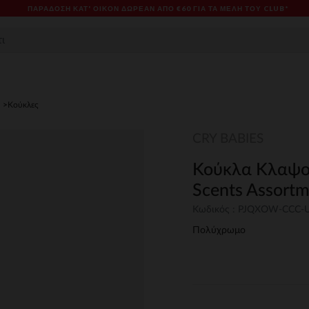
ΠΑΡΆΔΟΣΗ ΚΑΤ' ΟΊΚΟΝ ΔΩΡΕΑΝ ΑΠΌ €60 ΓΙΑ ΤΑ ΜΈΛΗ ΤΟΥ CLUB*
Κούκλες
CRY BABIES
Κούκλα Κλαψου
Scents Assortm
Κωδικός : PJQXOW-CCC
Πολύχρωμο