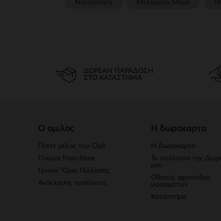
Νεογέννητο
Μέλλουσα Μαμά
Μ
ΔΩΡΕΆΝ ΠΑΡΆΔΟΣΗ
ΣΤΟ ΚΑΤΆΣΤΗΜΑ
Ο ομιλος
Η δωροκαρτα
Γίνετε μέλος του Club
Η Δωροκάρτα
Γίνομαι Franchisee
Το υπόλοιπο της Δωρ
μου
Γενικοί 'Οροι Πώλησης
Οδηγός φροντίδας
Ανάκλησης προϊόντος
υφασμάτων
Κατάστημα