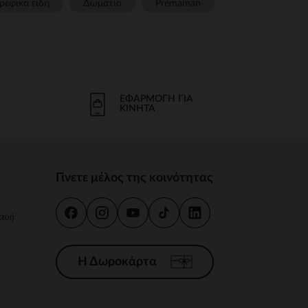
ρεφικα ειδη
Δωμάτιο
Prémaman
ΕΦΑΡΜΟΓΉ ΓΙΑ
ΚΙΝΗΤΆ
Γίνετε μέλος της κοινότητας
κευή
Η Δωροκάρτα