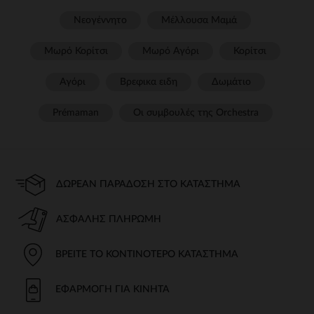
Νεογέννητο
Μέλλουσα Μαμά
Μωρό Κορίτσι
Μωρό Αγόρι
Κορίτσι
Αγόρι
Βρεφικα ειδη
Δωμάτιο
Prémaman
Οι συμβουλές της Orchestra​
ΔΩΡΕΆΝ ΠΑΡΆΔΟΣΗ ΣΤΟ ΚΑΤΆΣΤΗΜΑ
ΑΣΦΑΛΉΣ ΠΛΗΡΩΜΉ
ΒΡΕΊΤΕ ΤΟ ΚΟΝΤΙΝΌΤΕΡΟ ΚΑΤΆΣΤΗΜΑ
ΕΦΑΡΜΟΓΉ ΓΙΑ ΚΙΝΗΤΆ