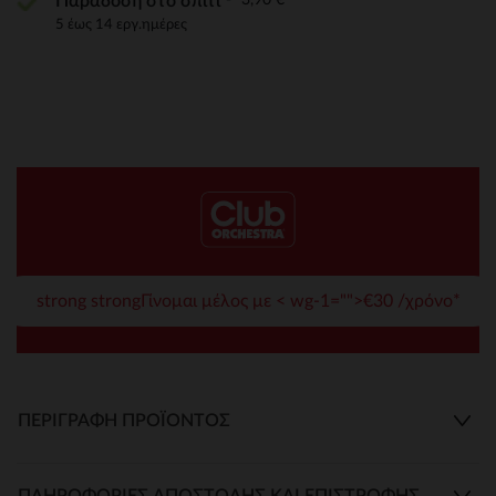
Παράδοση στο σπίτι
5 έως 14 εργ.ημέρες
strong strongΓίνομαι μέλος με < wg-1="">€30 /χρόνο*
ΠΕΡΙΓΡΑΦΉ ΠΡΟΪΌΝΤΟΣ
ΠΛΗΡΟΦΟΡΊΕΣ ΑΠΟΣΤΟΛΉΣ ΚΑΙ ΕΠΙΣΤΡΟΦΉΣ