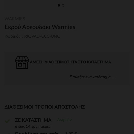
WARMIES
Εκρού Αρκουδάκι Warmies
Κωδικός : PJQVAD-CCC-UNQ
ΆΜΕΣΗ ΔΙΑΘΕΣΙΜΌΤΗΤΑ ΣΤΟ ΚΑΤΆΣΤΗΜΑ
Επιλέξτε ένα κατάστημα →
ΔΙΑΘΈΣΙΜΟΙ ΤΡΌΠΟΙ ΑΠΟΣΤΟΛΉΣ
Δωρεάν
ΣΕ ΚΑΤΑΣΤΗΜΑ
6 έως 14 εργ.ημέρες
3,90 €