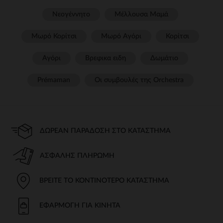
Νεογέννητο
Μέλλουσα Μαμά
Μωρό Κορίτσι
Μωρό Αγόρι
Κορίτσι
Αγόρι
Βρεφικα ειδη
Δωμάτιο
Prémaman
Οι συμβουλές της Orchestra​
ΔΩΡΕΆΝ ΠΑΡΆΔΟΣΗ ΣΤΟ ΚΑΤΆΣΤΗΜΑ
ΑΣΦΑΛΉΣ ΠΛΗΡΩΜΉ
ΒΡΕΊΤΕ ΤΟ ΚΟΝΤΙΝΌΤΕΡΟ ΚΑΤΆΣΤΗΜΑ
ΕΦΑΡΜΟΓΉ ΓΙΑ ΚΙΝΗΤΆ