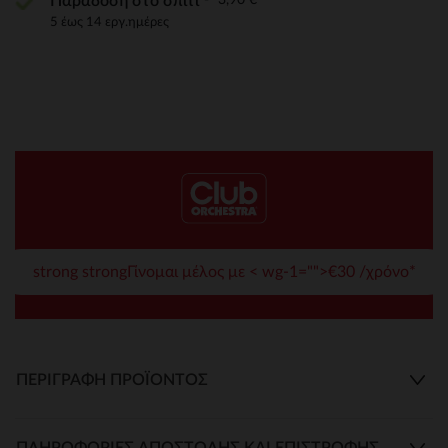
Παράδοση στο σπίτι
5 έως 14 εργ.ημέρες
strong strongΓίνομαι μέλος με < wg-1="">€30 /χρόνο*
ΠΕΡΙΓΡΑΦΉ ΠΡΟΪΌΝΤΟΣ
ΠΛΗΡΟΦΟΡΊΕΣ ΑΠΟΣΤΟΛΉΣ ΚΑΙ ΕΠΙΣΤΡΟΦΉΣ