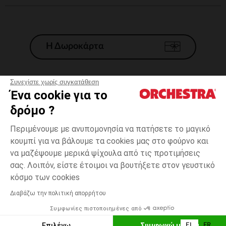
Η Δωροκάρτα
Συνεχίστε χωρίς συγκατάθεση
Ένα cookie για το
Γενικοί 'Οροι Πώλησης
δρόμο ?
Νομικοί Όροι
*Εμπορικες προσφορες
Περιμένουμε με ανυπομονησία να πατήσετε το μαγικό
κουμπί για να βάλουμε τα cookies μας στο φούρνο και
Προσωπικά δεδομένα
να μαζέψουμε μερικά ψίχουλα από τις προτιμήσεις
Διαχείρηση των cookies
σας. Λοιπόν, είστε έτοιμοι να βουτήξετε στον γευστικό
Προσβασιμότητα: μη συμμορφούμενη
one
Πολύχρωμο
Πολύχρωμο
size
κόσμο των cookies
H Orchestra συμμετέχει στον κωδικά δεοντολογίας και στο σύστημα
μεσολάβησης της Γαλλικής Ομοσπονδίας Ηλεκτρονικού Εμπορίου.
Διαβάζω την πολιτική απορρήτου
Δυνατότητα πληρωμής με
Συμφωνίες πιστοποιημένες από
Ελλάδα
Λίστα 
ΠΡΟΣΘΉΚΗ ΣΤΟ ΚΑΛΆΘΙ
Επιλέγω
Συμφωνώ με όλα
EL
FR