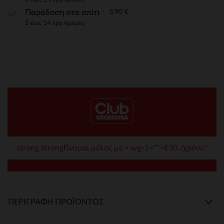
3,90 €
Παράδοση στο σπίτι
5 έως 14 εργ.ημέρες
strong strongΓίνομαι μέλος με < wg-1="">€30 /χρόνο*
ΠΕΡΙΓΡΑΦΉ ΠΡΟΪΌΝΤΟΣ