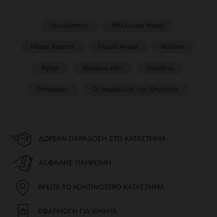
Νεογέννητο
Μέλλουσα Μαμά
Μωρό Κορίτσι
Μωρό Αγόρι
Κορίτσι
Αγόρι
Βρεφικα ειδη
Δωμάτιο
Prémaman
Οι συμβουλές της Orchestra​
ΔΩΡΕΆΝ ΠΑΡΆΔΟΣΗ ΣΤΟ ΚΑΤΆΣΤΗΜΑ
ΑΣΦΑΛΉΣ ΠΛΗΡΩΜΉ
ΒΡΕΊΤΕ ΤΟ ΚΟΝΤΙΝΌΤΕΡΟ ΚΑΤΆΣΤΗΜΑ
ΕΦΑΡΜΟΓΉ ΓΙΑ ΚΙΝΗΤΆ