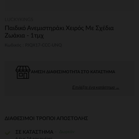
LUCKYKINGS
Παιδικό Ανεμιστηράκι Χειρός Με Σχέδια
Ζωάκια - 1τμχ
Κωδικός : PJQX17-CCC-UNQ
ΆΜΕΣΗ ΔΙΑΘΕΣΙΜΌΤΗΤΑ ΣΤΟ ΚΑΤΆΣΤΗΜΑ
Επιλέξτε ένα κατάστημα →
ΔΙΑΘΈΣΙΜΟΙ ΤΡΌΠΟΙ ΑΠΟΣΤΟΛΉΣ
Δωρεάν
ΣΕ ΚΑΤΑΣΤΗΜΑ
6 έως 14 εργ.ημέρες