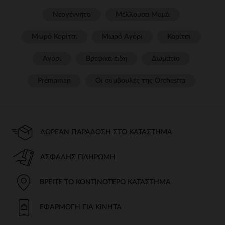
Νεογέννητο
Μέλλουσα Μαμά
Μωρό Κορίτσι
Μωρό Αγόρι
Κορίτσι
Αγόρι
Βρεφικα ειδη
Δωμάτιο
Prémaman
Οι συμβουλές της Orchestra​
ΔΩΡΕΆΝ ΠΑΡΆΔΟΣΗ ΣΤΟ ΚΑΤΆΣΤΗΜΑ
ΑΣΦΑΛΉΣ ΠΛΗΡΩΜΉ
ΒΡΕΊΤΕ ΤΟ ΚΟΝΤΙΝΌΤΕΡΟ ΚΑΤΆΣΤΗΜΑ
ΕΦΑΡΜΟΓΉ ΓΙΑ ΚΙΝΗΤΆ