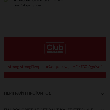
Παράδοση στο σπίτι
5 έως 14 εργ.ημέρες
strong strongΓίνομαι μέλος με < wg-1="">€30 /χρόνο*
ΠΕΡΙΓΡΑΦΉ ΠΡΟΪΌΝΤΟΣ
ΠΛΗΡΟΦΟΡΊΕΣ ΑΠΟΣΤΟΛΉΣ ΚΑΙ ΕΠΙΣΤΡΟΦΉΣ