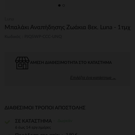
Luna
Μπαλάκι Αναπήδησης Ζωάκια 8εκ. Luna - 1τμχ
Κωδικός : PJQSWP-CCC-UNQ
ΆΜΕΣΗ ΔΙΑΘΕΣΙΜΌΤΗΤΑ ΣΤΟ ΚΑΤΆΣΤΗΜΑ
Επιλέξτε ένα κατάστημα →
ΔΙΑΘΈΣΙΜΟΙ ΤΡΌΠΟΙ ΑΠΟΣΤΟΛΉΣ
Δωρεάν
ΣΕ ΚΑΤΑΣΤΗΜΑ
6 έως 14 εργ.ημέρες
3,90 €