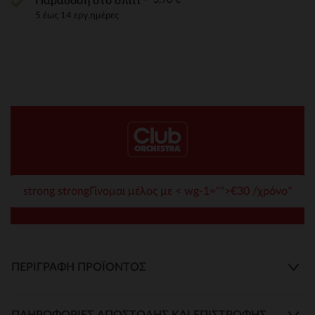
Παράδοση στο σπίτι
5 έως 14 εργ.ημέρες
strong strongΓίνομαι μέλος με < wg-1="">€30 /χρόνο*
ΠΕΡΙΓΡΑΦΉ ΠΡΟΪΌΝΤΟΣ
ΠΛΗΡΟΦΟΡΊΕΣ ΑΠΟΣΤΟΛΉΣ ΚΑΙ ΕΠΙΣΤΡΟΦΉΣ