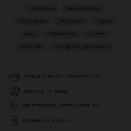
Νεογέννητο
Μέλλουσα Μαμά
Μωρό Κορίτσι
Μωρό Αγόρι
Κορίτσι
Αγόρι
Βρεφικα ειδη
Δωμάτιο
Prémaman
Οι συμβουλές της Orchestra​
ΔΩΡΕΆΝ ΠΑΡΆΔΟΣΗ ΣΤΟ ΚΑΤΆΣΤΗΜΑ
ΑΣΦΑΛΉΣ ΠΛΗΡΩΜΉ
ΒΡΕΊΤΕ ΤΟ ΚΟΝΤΙΝΌΤΕΡΟ ΚΑΤΆΣΤΗΜΑ
ΕΦΑΡΜΟΓΉ ΓΙΑ ΚΙΝΗΤΆ