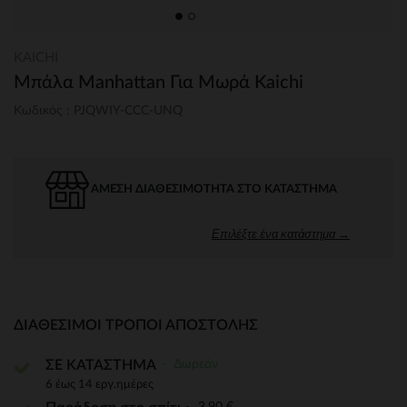
KAICHI
Μπάλα Manhattan Για Μωρά Kaichi
Κωδικός : PJQWIY-CCC-UNQ
ΆΜΕΣΗ ΔΙΑΘΕΣΙΜΌΤΗΤΑ ΣΤΟ ΚΑΤΆΣΤΗΜΑ
Επιλέξτε ένα κατάστημα →
ΔΙΑΘΈΣΙΜΟΙ ΤΡΌΠΟΙ ΑΠΟΣΤΟΛΉΣ
Δωρεάν
ΣΕ ΚΑΤΑΣΤΗΜΑ
6 έως 14 εργ.ημέρες
3,90 €