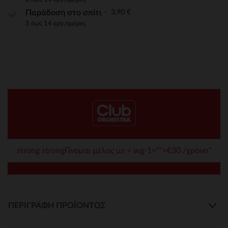
3,90 €
Παράδοση στο σπίτι
5 έως 14 εργ.ημέρες
strong strongΓίνομαι μέλος με < wg-1="">€30 /χρόνο*
ΠΕΡΙΓΡΑΦΉ ΠΡΟΪΌΝΤΟΣ