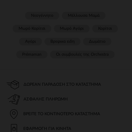
Νεογέννητο
Μέλλουσα Μαμά
Μωρό Κορίτσι
Μωρό Αγόρι
Κορίτσι
Αγόρι
Βρεφικα ειδη
Δωμάτιο
Prémaman
Οι συμβουλές της Orchestra​
ΔΩΡΕΆΝ ΠΑΡΆΔΟΣΗ ΣΤΟ ΚΑΤΆΣΤΗΜΑ
ΑΣΦΑΛΉΣ ΠΛΗΡΩΜΉ
ΒΡΕΊΤΕ ΤΟ ΚΟΝΤΙΝΌΤΕΡΟ ΚΑΤΆΣΤΗΜΑ
ΕΦΑΡΜΟΓΉ ΓΙΑ ΚΙΝΗΤΆ