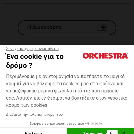
Η Δωροκάρτα
Συνεχίστε χωρίς συγκατάθεση
Ένα cookie για το
Γενικοί 'Οροι Πώλησης
δρόμο ?
Νομικοί Όροι
*Εμπορικες προσφορες
Περιμένουμε με ανυπομονησία να πατήσετε το μαγικό
κουμπί για να βάλουμε τα cookies μας στο φούρνο και
Προσωπικά δεδομένα
να μαζέψουμε μερικά ψίχουλα από τις προτιμήσεις
Διαχείρηση των cookies
σας. Λοιπόν, είστε έτοιμοι να βουτήξετε στον γευστικό
Προσβασιμότητα: μη συμμορφούμενη
one
Πολύχρωμο
Πολύχρωμο
size
κόσμο των cookies
H Orchestra συμμετέχει στον κωδικά δεοντολογίας και στο σύστημα
μεσολάβησης της Γαλλικής Ομοσπονδίας Ηλεκτρονικού Εμπορίου.
Διαβάζω την πολιτική απορρήτου
Δυνατότητα πληρωμής με
Συμφωνίες πιστοποιημένες από
Ελλάδα
Λίστα 
ΠΡΟΣΘΉΚΗ ΣΤΟ ΚΑΛΆΘΙ
Επιλέγω
Συμφωνώ με όλα
EL
FR