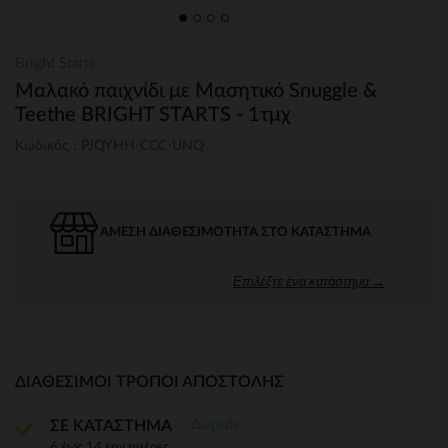
Bright Starts
Μαλακό παιχνίδι με Μασητικό Snuggle &
Teethe BRIGHT STARTS - 1τμχ
Κωδικός : PJQYHH-CCC-UNQ
ΆΜΕΣΗ ΔΙΑΘΕΣΙΜΌΤΗΤΑ ΣΤΟ ΚΑΤΆΣΤΗΜΑ
Επιλέξτε ένα κατάστημα →
ΔΙΑΘΈΣΙΜΟΙ ΤΡΌΠΟΙ ΑΠΟΣΤΟΛΉΣ
Δωρεάν
ΣΕ ΚΑΤΑΣΤΗΜΑ
6 έως 14 εργ.ημέρες