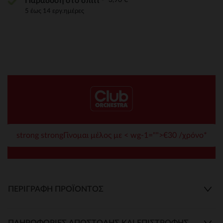
Παράδοση στο σπίτι
5 έως 14 εργ.ημέρες
strong strongΓίνομαι μέλος με < wg-1="">€30 /χρόνο*
ΠΕΡΙΓΡΑΦΉ ΠΡΟΪΌΝΤΟΣ
ΠΛΗΡΟΦΟΡΊΕΣ ΑΠΟΣΤΟΛΉΣ ΚΑΙ ΕΠΙΣΤΡΟΦΉΣ