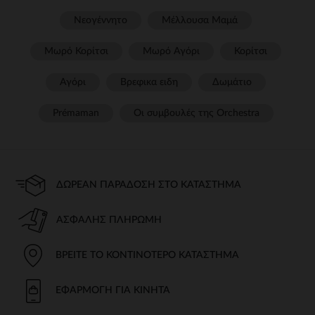
Νεογέννητο
Μέλλουσα Μαμά
Μωρό Κορίτσι
Μωρό Αγόρι
Κορίτσι
Αγόρι
Βρεφικα ειδη
Δωμάτιο
Prémaman
Οι συμβουλές της Orchestra​
ΔΩΡΕΆΝ ΠΑΡΆΔΟΣΗ ΣΤΟ ΚΑΤΆΣΤΗΜΑ
ΑΣΦΑΛΉΣ ΠΛΗΡΩΜΉ
ΒΡΕΊΤΕ ΤΟ ΚΟΝΤΙΝΌΤΕΡΟ ΚΑΤΆΣΤΗΜΑ
ΕΦΑΡΜΟΓΉ ΓΙΑ ΚΙΝΗΤΆ