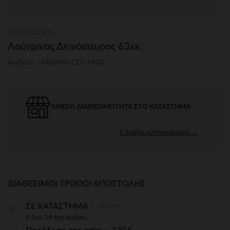
VAN MANEN
Λούτρινος Δεινόσαυρος 63εκ.
Κωδικός : PJQPMP-CCC-UNQ
ΆΜΕΣΗ ΔΙΑΘΕΣΙΜΌΤΗΤΑ ΣΤΟ ΚΑΤΆΣΤΗΜΑ
Επιλέξτε ένα κατάστημα →
ΔΙΑΘΈΣΙΜΟΙ ΤΡΌΠΟΙ ΑΠΟΣΤΟΛΉΣ
Δωρεάν
ΣΕ ΚΑΤΑΣΤΗΜΑ
6 έως 14 εργ.ημέρες
3,90 €