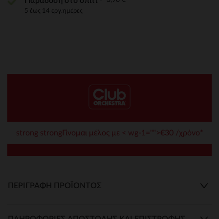
Παράδοση στο σπίτι
5 έως 14 εργ.ημέρες
strong strongΓίνομαι μέλος με < wg-1="">€30 /χρόνο*
ΠΕΡΙΓΡΑΦΉ ΠΡΟΪΌΝΤΟΣ
ΠΛΗΡΟΦΟΡΊΕΣ ΑΠΟΣΤΟΛΉΣ ΚΑΙ ΕΠΙΣΤΡΟΦΉΣ