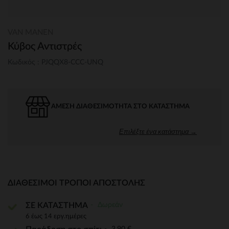
VAN MANEN
Κύβος Αντιστρές
Κωδικός : PJQQX8-CCC-UNQ
ΆΜΕΣΗ ΔΙΑΘΕΣΙΜΌΤΗΤΑ ΣΤΟ ΚΑΤΆΣΤΗΜΑ
Επιλέξτε ένα κατάστημα →
ΔΙΑΘΈΣΙΜΟΙ ΤΡΌΠΟΙ ΑΠΟΣΤΟΛΉΣ
Δωρεάν
ΣΕ ΚΑΤΑΣΤΗΜΑ
6 έως 14 εργ.ημέρες
3,90 €