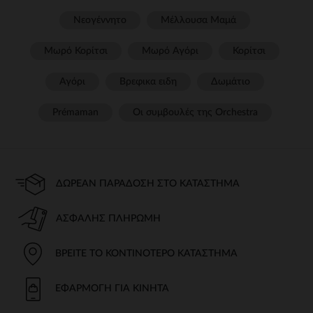
Νεογέννητο
Μέλλουσα Μαμά
Μωρό Κορίτσι
Μωρό Αγόρι
Κορίτσι
Αγόρι
Βρεφικα ειδη
Δωμάτιο
Prémaman
Οι συμβουλές της Orchestra​
ΔΩΡΕΆΝ ΠΑΡΆΔΟΣΗ ΣΤΟ ΚΑΤΆΣΤΗΜΑ
ΑΣΦΑΛΉΣ ΠΛΗΡΩΜΉ
ΒΡΕΊΤΕ ΤΟ ΚΟΝΤΙΝΌΤΕΡΟ ΚΑΤΆΣΤΗΜΑ
ΕΦΑΡΜΟΓΉ ΓΙΑ ΚΙΝΗΤΆ