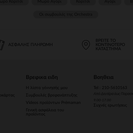
ωρό Κορίτσι
Μωρό Αγόρι
Κορίτσι
Αγόρι
Β
Οι συμβουλές της Orchestra​
ΒΡΕΊΤΕ ΤΟ
ΑΣΦΑΛΉΣ ΠΛΗΡΩΜΉ
ΚΟΝΤΙΝΌΤΕΡΟ
ΚΑΤΆΣΤΗΜΑ
Βρεφικα ειδη
Βοηθεια
Η λίστα γέννησής μου
Tel : 210-5610163
Από Δευτέρα έως Παρασ
οκάρτας
Συμβουλές βρεφανάπτυξης
9.00-17.00
Videos προϊόντων Prémaman
Συχνές ερωτήσεις
Γενική ασφάλεια του
προϊόντος