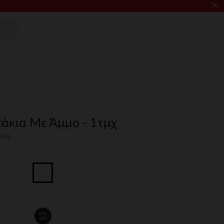
×
τάκια Με Άμμο - 1τμχ
UNQ
one
size