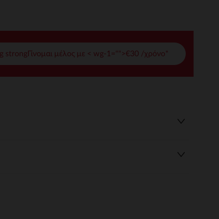
γές σας
ι να διαχειριστείτε τις ρυθμίσεις απορρήτου, εξασφαλίζοντας 
g strongΓίνομαι μέλος με < wg-1="">€30 /χρόνο*