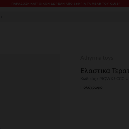
ΠΑΡΆΔΟΣΗ ΚΑΤ' ΟΊΚΟΝ ΔΩΡΕΑΝ ΑΠΌ €60 ΓΙΑ ΤΑ ΜΈΛΗ ΤΟΥ CLUB*
Athyrma toys
Ελαστικά Τερα
Κωδικός : PJQWXJ-CCC-
Πολύχρωμο