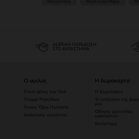
Νεογέννητο
Μέλλουσα Μαμά
Μ
ΔΩΡΕΆΝ ΠΑΡΆΔΟΣΗ
ΣΤΟ ΚΑΤΆΣΤΗΜΑ
Ο ομιλος
Η δωροκαρτα
Γίνετε μέλος του Club
Η Δωροκάρτα
Γίνομαι Franchisee
Το υπόλοιπο της Δωρ
μου
Γενικοί 'Οροι Πώλησης
Οδηγός φροντίδας
Ανάκλησης προϊόντος
υφασμάτων
Κατάστημα