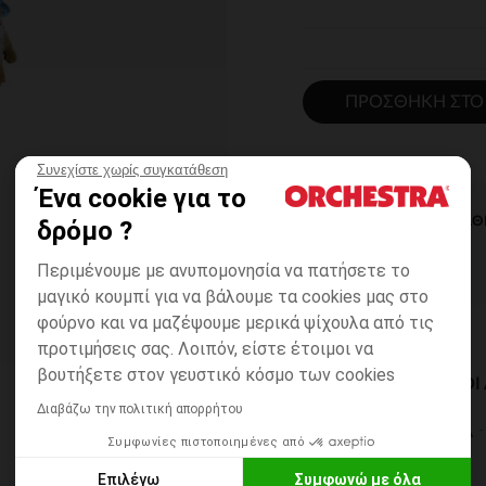
ΠΡΟΣΘΉΚΗ ΣΤΟ
Συνεχίστε χωρίς συγκατάθεση
Ένα cookie για το
ΆΜΕΣΗ ΔΙΑΘ
δρόμο ?
Περιμένουμε με ανυπομονησία να πατήσετε το
μαγικό κουμπί για να βάλουμε τα cookies μας στο
φούρνο και να μαζέψουμε μερικά ψίχουλα από τις
προτιμήσεις σας. Λοιπόν, είστε έτοιμοι να
βουτήξετε στον γευστικό κόσμο των cookies
ΔΙΑΘΈΣΙΜΟΙ ΤΡΌΠΟ
Διαβάζω την πολιτική απορρήτου
ΣΕ ΚΑΤΑΣΤΗΜΑ
Συμφωνίες πιστοποιημένες από
6 έως 14 εργ.ημέρες
Επιλέγω
Συμφωνώ με όλα