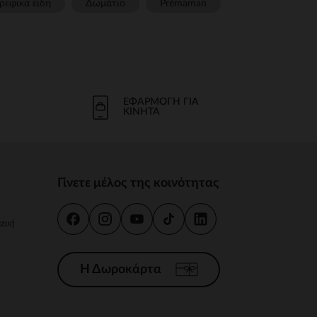
ρεφικα ειδη
Δωμάτιο
Prémaman
ΕΦΑΡΜΟΓΉ ΓΙΑ
ΚΙΝΗΤΆ
Γίνετε μέλος της κοινότητας
κευή
Η Δωροκάρτα