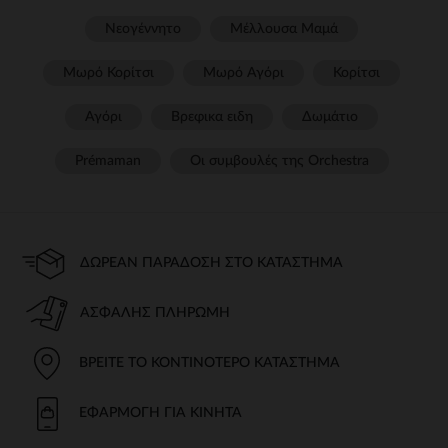
Νεογέννητο
Μέλλουσα Μαμά
Μωρό Κορίτσι
Μωρό Αγόρι
Κορίτσι
Αγόρι
Βρεφικα ειδη
Δωμάτιο
Prémaman
Οι συμβουλές της Orchestra​
ΔΩΡΕΆΝ ΠΑΡΆΔΟΣΗ ΣΤΟ ΚΑΤΆΣΤΗΜΑ
ΑΣΦΑΛΉΣ ΠΛΗΡΩΜΉ
ΒΡΕΊΤΕ ΤΟ ΚΟΝΤΙΝΌΤΕΡΟ ΚΑΤΆΣΤΗΜΑ
ΕΦΑΡΜΟΓΉ ΓΙΑ ΚΙΝΗΤΆ