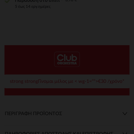
Παράδοση στο σπίτι
5 έως 14 εργ.ημέρες
strong strongΓίνομαι μέλος με < wg-1="">€30 /χρόνο*
ΠΕΡΙΓΡΑΦΉ ΠΡΟΪΌΝΤΟΣ
ΠΛΗΡΟΦΟΡΊΕΣ ΑΠΟΣΤΟΛΉΣ ΚΑΙ ΕΠΙΣΤΡΟΦΉΣ