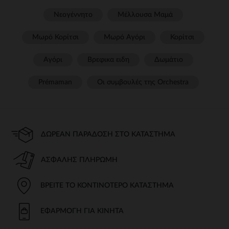
Νεογέννητο
Μέλλουσα Μαμά
Μωρό Κορίτσι
Μωρό Αγόρι
Κορίτσι
Αγόρι
Βρεφικα ειδη
Δωμάτιο
Prémaman
Οι συμβουλές της Orchestra​
ΔΩΡΕΆΝ ΠΑΡΆΔΟΣΗ ΣΤΟ ΚΑΤΆΣΤΗΜΑ
ΑΣΦΑΛΉΣ ΠΛΗΡΩΜΉ
ΒΡΕΊΤΕ ΤΟ ΚΟΝΤΙΝΌΤΕΡΟ ΚΑΤΆΣΤΗΜΑ
ΕΦΑΡΜΟΓΉ ΓΙΑ ΚΙΝΗΤΆ