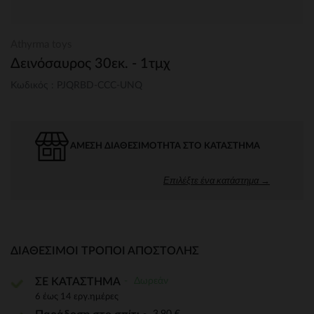
Athyrma toys
Δεινόσαυρος 30εκ. - 1τμχ
Κωδικός : PJQRBD-CCC-UNQ
ΆΜΕΣΗ ΔΙΑΘΕΣΙΜΌΤΗΤΑ ΣΤΟ ΚΑΤΆΣΤΗΜΑ
Επιλέξτε ένα κατάστημα →
ΔΙΑΘΈΣΙΜΟΙ ΤΡΌΠΟΙ ΑΠΟΣΤΟΛΉΣ
Δωρεάν
ΣΕ ΚΑΤΑΣΤΗΜΑ
6 έως 14 εργ.ημέρες
3,90 €