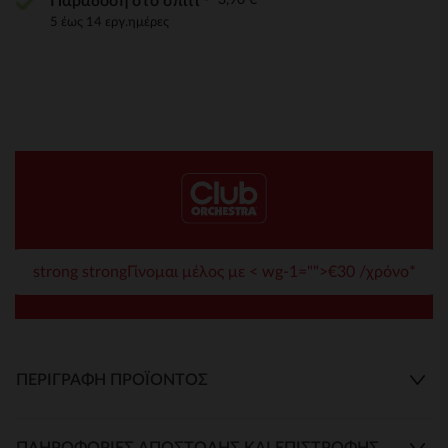
Παράδοση στο σπίτι
5 έως 14 εργ.ημέρες
strong strongΓίνομαι μέλος με < wg-1="">€30 /χρόνο*
ΠΕΡΙΓΡΑΦΉ ΠΡΟΪΌΝΤΟΣ
ΠΛΗΡΟΦΟΡΊΕΣ ΑΠΟΣΤΟΛΉΣ ΚΑΙ ΕΠΙΣΤΡΟΦΉΣ