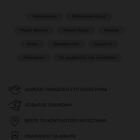
Νεογέννητο
Μέλλουσα Μαμά
Μωρό Κορίτσι
Μωρό Αγόρι
Κορίτσι
Αγόρι
Βρεφικα ειδη
Δωμάτιο
Prémaman
Οι συμβουλές της Orchestra​
ΔΩΡΕΆΝ ΠΑΡΆΔΟΣΗ ΣΤΟ ΚΑΤΆΣΤΗΜΑ
ΑΣΦΑΛΉΣ ΠΛΗΡΩΜΉ
ΒΡΕΊΤΕ ΤΟ ΚΟΝΤΙΝΌΤΕΡΟ ΚΑΤΆΣΤΗΜΑ
ΕΦΑΡΜΟΓΉ ΓΙΑ ΚΙΝΗΤΆ