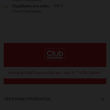
3,90 €
Παράδοση στο σπίτι
5 έως 14 εργ.ημέρες
strong strongΓίνομαι μέλος με < wg-1="">€30 /χρόνο*
ΠΕΡΙΓΡΑΦΉ ΠΡΟΪΌΝΤΟΣ