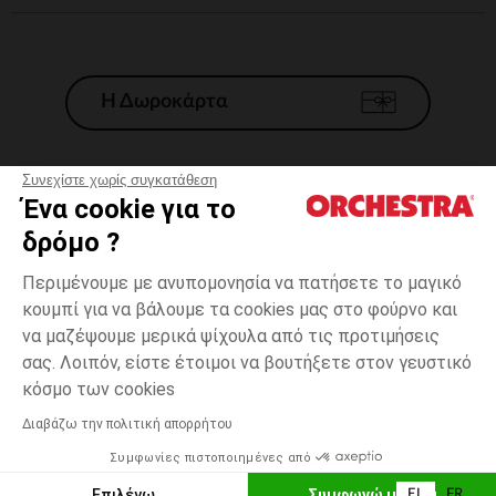
Η Δωροκάρτα
Συνεχίστε χωρίς συγκατάθεση
Ένα cookie για το
Γενικοί 'Οροι Πώλησης
δρόμο ?
Νομικοί Όροι
*Εμπορικες προσφορες
Περιμένουμε με ανυπομονησία να πατήσετε το μαγικό
κουμπί για να βάλουμε τα cookies μας στο φούρνο και
Προσωπικά δεδομένα
να μαζέψουμε μερικά ψίχουλα από τις προτιμήσεις
Διαχείρηση των cookies
σας. Λοιπόν, είστε έτοιμοι να βουτήξετε στον γευστικό
Προσβασιμότητα: μη συμμορφούμενη
one
Πολύχρωμο
Πολύχρωμο
size
κόσμο των cookies
H Orchestra συμμετέχει στον κωδικά δεοντολογίας και στο σύστημα
μεσολάβησης της Γαλλικής Ομοσπονδίας Ηλεκτρονικού Εμπορίου.
Διαβάζω την πολιτική απορρήτου
Δυνατότητα πληρωμής με
Συμφωνίες πιστοποιημένες από
Ελλάδα
Λίστα 
ΠΡΟΣΘΉΚΗ ΣΤΟ ΚΑΛΆΘΙ
Επιλέγω
Συμφωνώ με όλα
EL
FR