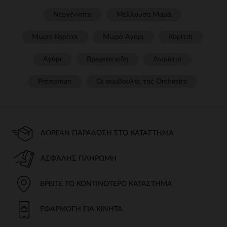
Νεογέννητο
Μέλλουσα Μαμά
Μωρό Κορίτσι
Μωρό Αγόρι
Κορίτσι
Αγόρι
Βρεφικα ειδη
Δωμάτιο
Prémaman
Οι συμβουλές της Orchestra​
ΔΩΡΕΆΝ ΠΑΡΆΔΟΣΗ ΣΤΟ ΚΑΤΆΣΤΗΜΑ
ΑΣΦΑΛΉΣ ΠΛΗΡΩΜΉ
ΒΡΕΊΤΕ ΤΟ ΚΟΝΤΙΝΌΤΕΡΟ ΚΑΤΆΣΤΗΜΑ
ΕΦΑΡΜΟΓΉ ΓΙΑ ΚΙΝΗΤΆ