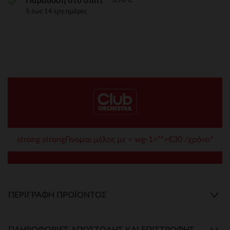
Παράδοση στο σπίτι
5 έως 14 εργ.ημέρες
strong strongΓίνομαι μέλος με < wg-1="">€30 /χρόνο*
ΠΕΡΙΓΡΑΦΉ ΠΡΟΪΌΝΤΟΣ
ΠΛΗΡΟΦΟΡΊΕΣ ΑΠΟΣΤΟΛΉΣ ΚΑΙ ΕΠΙΣΤΡΟΦΉΣ