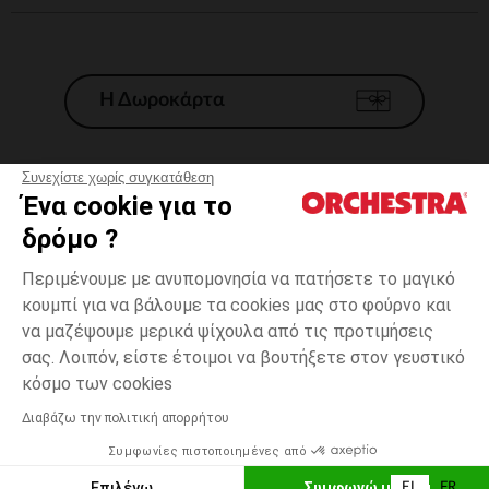
Η Δωροκάρτα
Συνεχίστε χωρίς συγκατάθεση
Ένα cookie για το
Γενικοί 'Οροι Πώλησης
δρόμο ?
Νομικοί Όροι
*Εμπορικες προσφορες
Περιμένουμε με ανυπομονησία να πατήσετε το μαγικό
κουμπί για να βάλουμε τα cookies μας στο φούρνο και
Προσωπικά δεδομένα
να μαζέψουμε μερικά ψίχουλα από τις προτιμήσεις
Διαχείρηση των cookies
σας. Λοιπόν, είστε έτοιμοι να βουτήξετε στον γευστικό
Προσβασιμότητα: μη συμμορφούμενη
one
Πολύχρωμο
Πολύχρωμο
size
κόσμο των cookies
H Orchestra συμμετέχει στον κωδικά δεοντολογίας και στο σύστημα
μεσολάβησης της Γαλλικής Ομοσπονδίας Ηλεκτρονικού Εμπορίου.
Διαβάζω την πολιτική απορρήτου
Δυνατότητα πληρωμής με
Συμφωνίες πιστοποιημένες από
Ελλάδα
Λίστα 
ΠΡΟΣΘΉΚΗ ΣΤΟ ΚΑΛΆΘΙ
Επιλέγω
Συμφωνώ με όλα
EL
FR