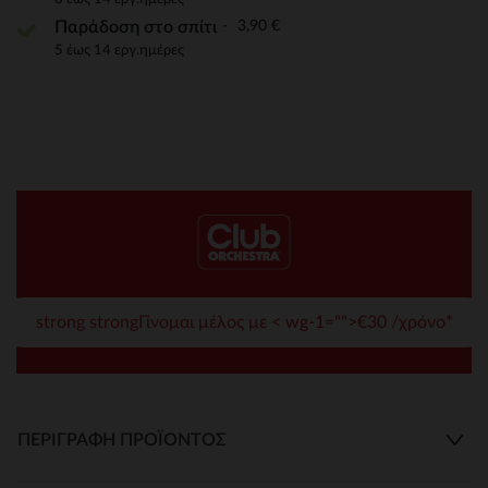
3,90 €
Παράδοση στο σπίτι
5 έως 14 εργ.ημέρες
strong strongΓίνομαι μέλος με < wg-1="">€30 /χρόνο*
ΠΕΡΙΓΡΑΦΉ ΠΡΟΪΌΝΤΟΣ