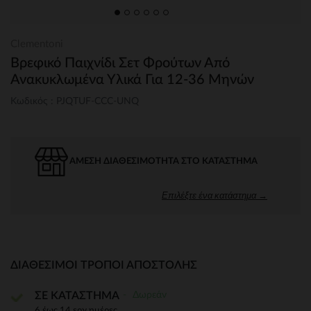
Clementoni
Βρεφικό Παιχνίδι Σετ Φρούτων Από
Ανακυκλωμένα Υλικά Για 12-36 Μηνών
Κωδικός : PJQTUF-CCC-UNQ
ΆΜΕΣΗ ΔΙΑΘΕΣΙΜΌΤΗΤΑ ΣΤΟ ΚΑΤΆΣΤΗΜΑ
Επιλέξτε ένα κατάστημα →
ΔΙΑΘΈΣΙΜΟΙ ΤΡΌΠΟΙ ΑΠΟΣΤΟΛΉΣ
Δωρεάν
ΣΕ ΚΑΤΑΣΤΗΜΑ
6 έως 14 εργ.ημέρες