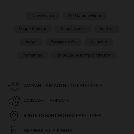
Νεογέννητο
Μέλλουσα Μαμά
Μωρό Κορίτσι
Μωρό Αγόρι
Κορίτσι
Αγόρι
Βρεφικα ειδη
Δωμάτιο
Prémaman
Οι συμβουλές της Orchestra​
ΔΩΡΕΆΝ ΠΑΡΆΔΟΣΗ ΣΤΟ ΚΑΤΆΣΤΗΜΑ
ΑΣΦΑΛΉΣ ΠΛΗΡΩΜΉ
ΒΡΕΊΤΕ ΤΟ ΚΟΝΤΙΝΌΤΕΡΟ ΚΑΤΆΣΤΗΜΑ
ΕΦΑΡΜΟΓΉ ΓΙΑ ΚΙΝΗΤΆ