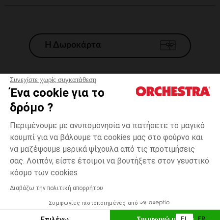
Η Δωροκάρτα
Συνεχίστε χωρίς συγκατάθεση
Ένα cookie για το
Γενικοί 'Οροι Πώλησης
δρόμο ?
Νομικοί Όροι
*Εμπορικες προσφορες
Περιμένουμε με ανυπομονησία να πατήσετε το μαγικό
κουμπί για να βάλουμε τα cookies μας στο φούρνο και
Προσωπικά δεδομένα
να μαζέψουμε μερικά ψίχουλα από τις προτιμήσεις
Διαχείρηση των cookies
σας. Λοιπόν, είστε έτοιμοι να βουτήξετε στον γευστικό
Προσβασιμότητα: μη συμμορφούμενη
one
Πολύχρωμο
Πολύχρωμο
size
κόσμο των cookies
H Orchestra συμμετέχει στον κωδικά δεοντολογίας και στο σύστημα
μεσολάβησης της Γαλλικής Ομοσπονδίας Ηλεκτρονικού Εμπορίου.
Διαβάζω την πολιτική απορρήτου
Δυνατότητα πληρωμής με
Συμφωνίες πιστοποιημένες από
Ελλάδα
Λίστα 
ΠΡΟΣΘΉΚΗ ΣΤΟ ΚΑΛΆΘΙ
Επιλέγω
Συμφωνώ με όλα
EL
FR