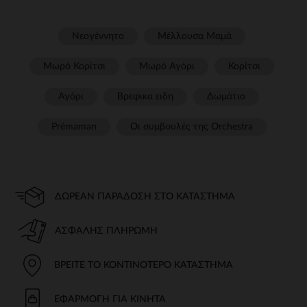
Νεογέννητο
Μέλλουσα Μαμά
Μωρό Κορίτσι
Μωρό Αγόρι
Κορίτσι
Αγόρι
Βρεφικα ειδη
Δωμάτιο
Prémaman
Οι συμβουλές της Orchestra​
ΔΩΡΕΆΝ ΠΑΡΆΔΟΣΗ ΣΤΟ ΚΑΤΆΣΤΗΜΑ
ΑΣΦΑΛΉΣ ΠΛΗΡΩΜΉ
ΒΡΕΊΤΕ ΤΟ ΚΟΝΤΙΝΌΤΕΡΟ ΚΑΤΆΣΤΗΜΑ
ΕΦΑΡΜΟΓΉ ΓΙΑ ΚΙΝΗΤΆ