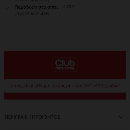
3,90 €
Παράδοση στο σπίτι
5 έως 14 εργ.ημέρες
strong strongΓίνομαι μέλος με < wg-1="">€30 /χρόνο*
ΠΕΡΙΓΡΑΦΉ ΠΡΟΪΌΝΤΟΣ