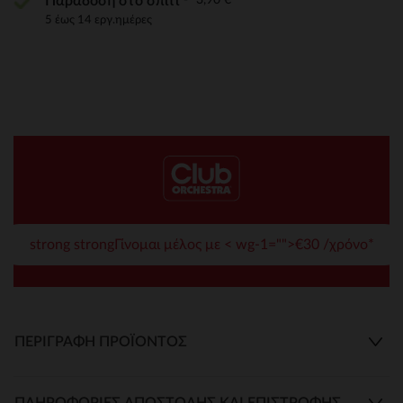
Παράδοση στο σπίτι
5 έως 14 εργ.ημέρες
strong strongΓίνομαι μέλος με < wg-1="">€30 /χρόνο*
ΠΕΡΙΓΡΑΦΉ ΠΡΟΪΌΝΤΟΣ
ΠΛΗΡΟΦΟΡΊΕΣ ΑΠΟΣΤΟΛΉΣ ΚΑΙ ΕΠΙΣΤΡΟΦΉΣ