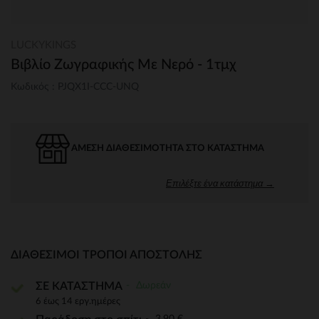
LUCKYKINGS
Βιβλίο Ζωγραφικής Με Νερό - 1τμχ
Κωδικός : PJQX1I-CCC-UNQ
ΆΜΕΣΗ ΔΙΑΘΕΣΙΜΌΤΗΤΑ ΣΤΟ ΚΑΤΆΣΤΗΜΑ
Επιλέξτε ένα κατάστημα →
ΔΙΑΘΈΣΙΜΟΙ ΤΡΌΠΟΙ ΑΠΟΣΤΟΛΉΣ
Δωρεάν
ΣΕ ΚΑΤΑΣΤΗΜΑ
6 έως 14 εργ.ημέρες
3,90 €