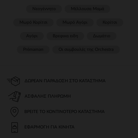
Νεογέννητο
Μέλλουσα Μαμά
Μωρό Κορίτσι
Μωρό Αγόρι
Κορίτσι
Αγόρι
Βρεφικα ειδη
Δωμάτιο
Prémaman
Οι συμβουλές της Orchestra​
ΔΩΡΕΆΝ ΠΑΡΆΔΟΣΗ ΣΤΟ ΚΑΤΆΣΤΗΜΑ
ΑΣΦΑΛΉΣ ΠΛΗΡΩΜΉ
ΒΡΕΊΤΕ ΤΟ ΚΟΝΤΙΝΌΤΕΡΟ ΚΑΤΆΣΤΗΜΑ
ΕΦΑΡΜΟΓΉ ΓΙΑ ΚΙΝΗΤΆ